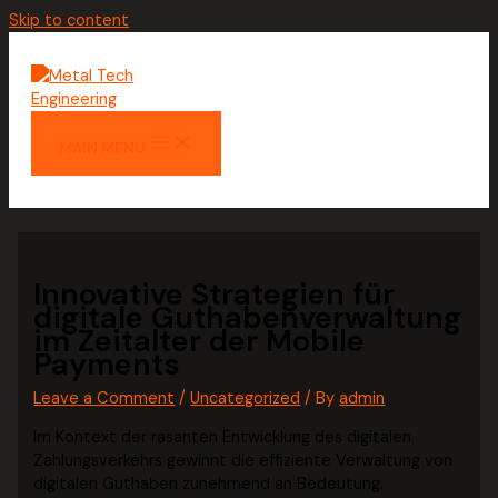
Skip to content
MAIN MENU
Innovative Strategien für
digitale Guthabenverwaltung
im Zeitalter der Mobile
Payments
Leave a Comment
/
Uncategorized
/ By
admin
Im Kontext der rasanten Entwicklung des digitalen
Zahlungsverkehrs gewinnt die effiziente Verwaltung von
digitalen Guthaben zunehmend an Bedeutung.