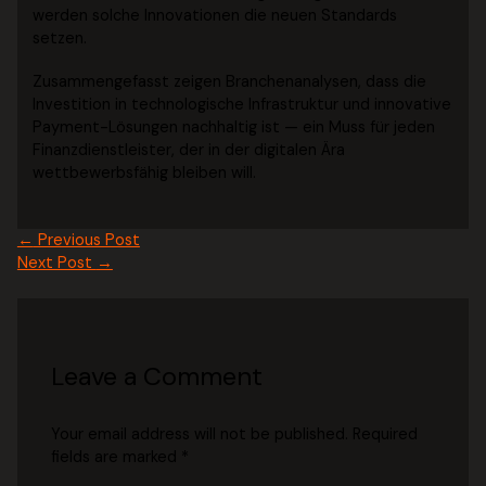
werden solche Innovationen die neuen Standards
setzen.
Zusammengefasst zeigen Branchenanalysen, dass die
Investition in technologische Infrastruktur und innovative
Payment-Lösungen nachhaltig ist — ein Muss für jeden
Finanzdienstleister, der in der digitalen Ära
wettbewerbsfähig bleiben will.
←
Previous Post
Next Post
→
Leave a Comment
Your email address will not be published.
Required
fields are marked
*