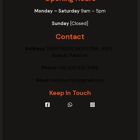
Monday – Saturday
9am – 5pm
Sunday
[Closed]
Contact
Address:
SHAH FAISAL INDUSTRIAL AREA ,
Karachi, Pakistan
Phone:
+92 300 829 8588
Email:
metaltechpk@gmail.com
Keep In Touch