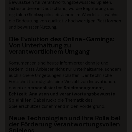
Bewusstsein für verantwortungsbewusstes Spielen.
Insbesondere in Deutschland, wo die Regulierung des
digitalen Glücksspiels seit Jahren im Wandel ist, wächst
die Bedeutung von qualitativ hochwertigen Plattformen
und bewusster Nutzung.
Die Evolution des Online-Gamings:
Von Unterhaltung zu
verantwortlichem Umgang
Konsumenten sind heute informierter denn je und
fordern, dass Anbieter nicht nur unterhaltsame, sondern
auch sichere Umgebungen schaffen. Der technische
Fortschritt ermöglicht eine Vielzahl von Innovationen,
darunter
personalisiertes Spielmanagement,
Echtzeit-Analysen und verantwortungsbewusste
Spielhilfen
. Dabei rückt die Thematik des
Spielerschutzes zunehmend in den Vordergrund.
Neue Technologien und ihre Rolle bei
der Förderung verantwortungsvollen
Spielens