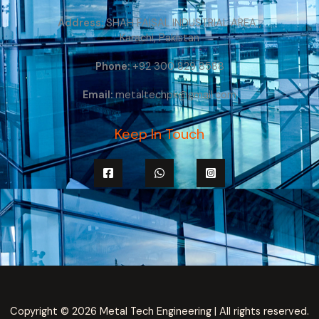
Address:
SHAH FAISAL INDUSTRIAL AREA ,
Karachi, Pakistan
Phone:
+92 300 829 8588
Email:
metaltechpk@gmail.com
Keep In Touch
Copyright © 2026 Metal Tech Engineering | All rights reserved.