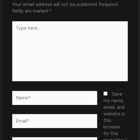
Your email address will not be published.
Required
fields are marked
*
Type
here..
Name*
Save
my name,
email, and
website in
Email*
this
browser
for the