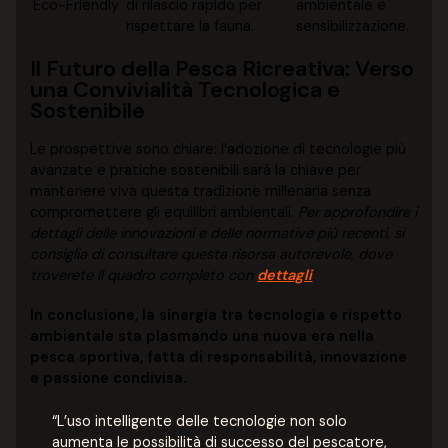
Eco-Friendly
di rilascio rapido per
ambientale e
rispettare la fauna.
sensibilizzazione.
Il Futuro della Pesca Ricreativa: Verso
una Convivialità Tecnologica e
Sostenibile
Le prospettive sono chiare: l’adozione di tecnologie più
avanzate e pratiche sostenibili sarà la chiave per
mantenere viva questa tradizione millenaria senza
compromettere gli equilibri ambientali.
Per approfondire i
dettagli delle innovazioni e delle normative più recenti, si
consiglia di consultare questa risorsa autorevole, dove
troverete il quadro completo con
dettagli
.
In conclusione, la sinergia tra tecnologia e rispetto
ambientale sta plasmando una nuova era nella
pesca sportiva, fatta di responsabilità, innovazione
e passione condivisa.
“L’uso intelligente delle tecnologie non solo
aumenta le possibilità di successo del pescatore,