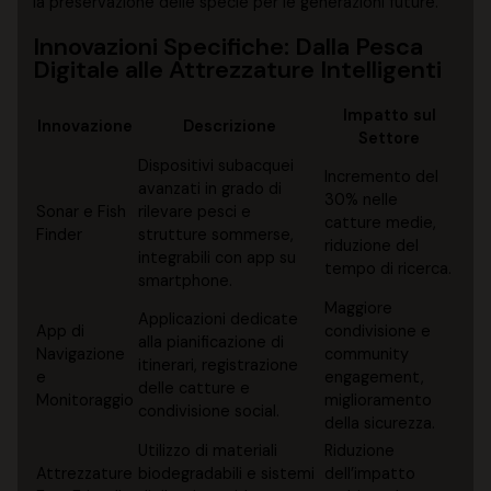
la preservazione delle specie per le generazioni future.
Innovazioni Specifiche: Dalla Pesca
Digitale alle Attrezzature Intelligenti
Impatto sul
Innovazione
Descrizione
Settore
Dispositivi subacquei
Incremento del
avanzati in grado di
30% nelle
Sonar e Fish
rilevare pesci e
catture medie,
Finder
strutture sommerse,
riduzione del
integrabili con app su
tempo di ricerca.
smartphone.
Maggiore
Applicazioni dedicate
App di
condivisione e
alla pianificazione di
Navigazione
community
itinerari, registrazione
e
engagement,
delle catture e
Monitoraggio
miglioramento
condivisione social.
della sicurezza.
Utilizzo di materiali
Riduzione
Attrezzature
biodegradabili e sistemi
dell’impatto