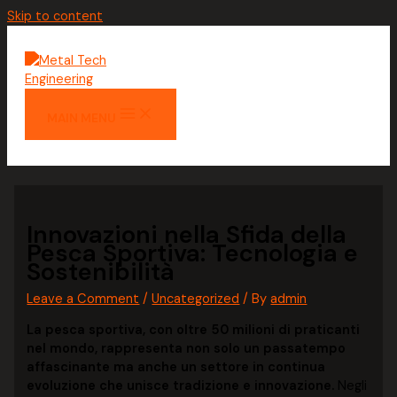
Skip to content
MAIN MENU
Innovazioni nella Sfida della
Pesca Sportiva: Tecnologia e
Sostenibilità
Leave a Comment
/
Uncategorized
/ By
admin
La pesca sportiva, con oltre 50 milioni di praticanti
nel mondo, rappresenta non solo un passatempo
affascinante ma anche un settore in continua
evoluzione che unisce tradizione e innovazione.
Negli