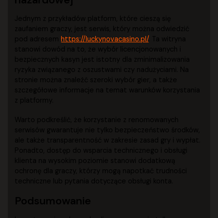
Jednym z przykładów platform, które cieszą się
zaufaniem graczy, jest serwis, który można odwiedzić
pod adresem
https://luckynovacasino.pl/
. Ta witryna
stanowi dowód na to, że wybór licencjonowanych i
bezpiecznych kasyn jest istotny dla zminimalizowania
ryzyka związanego z oszustwami czy nadużyciami. Na
stronie można znaleźć szeroki wybór gier, a także
szczegółowe informacje na temat warunków korzystania
z platformy.
Warto podkreślić, że korzystanie z renomowanych
serwisów gwarantuje nie tylko bezpieczeństwo środków,
ale także transparentność w zakresie zasad gry i wypłat.
Ponadto, dostęp do wsparcia technicznego i obsługi
klienta na wysokim poziomie stanowi dodatkową
ochronę dla graczy, którzy mogą napotkać trudności
techniczne lub pytania dotyczące obsługi konta.
Podsumowanie