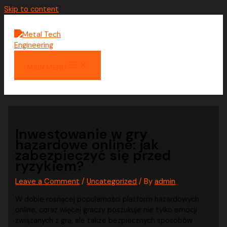
Skip to content
MAIN MENU
Inwestowanie w gry
hazardowe online: jak
zabezpieczyć się przed
ryzykiem?
Leave a Comment
/
Uncategorized
/ By
admin
W dobie rosnącej popularności platform hazardowych
online, coraz więcej graczy poszukuje nie tylko emocji
związanych z grą, ale także bezpiecznych sposobów