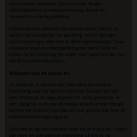
uovervejede indsatser. Disse historier fanger
offentlighedens opmærksomhed og skaber en
fascination omkring gambling.
Enkelte kendte personer har endda været med til at
sætte nye standarder for gambling, ved at deltage i
store turneringer eller ved at åbne egne kasinoer. Disse
initiativer viser, hvordan gambling kan være både en
hobby og en forretning for nogle, men også hvordan det
kan få store konsekvenser.
Risikoen ved at satse alt
At satse alt, hvad man ejer, kan være en risikabel
beslutning, især for kendte personer. Selvom det kan
virke fristende at tage chancer for store gevinster, er
det vigtigt at overveje de mulige konsekvenser. Mange
kendte har oplevet, hvordan en stor gevinst kan føre til
større forventninger og pres.
Desuden er der en konstant risiko for at miste alt, hvilket
kan have en dybtgående indvirkning på ens liv og