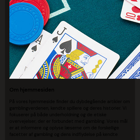
Om hjemmesiden
På vores hjemmeside finder du dybdegående artikler om
gamblingverdenen, kendte spillere og deres historier. Vi
fokuserer på både underholdning og de etiske
overvejelser, der er forbundet med gambling. Vores mål
er at informere og oplyse læserne om de forskellige
facetter af gambling og dens indflydelse på kendte