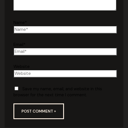
Name*
Email*
Website
Save my name, email, and website in this
browser for the next time I comment.