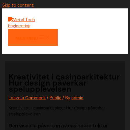
Skip to content
MAIN MENU
Kreativitet i casinoarkitektur
Hur design påverkar
spelupplevelsen
Leave a Comment
/
Public
/ By
admin
Kreativitet i casinoarkitektur Hur design påverkar
spelupplevelsen
Den visuella påverkan av casinoarkitektur