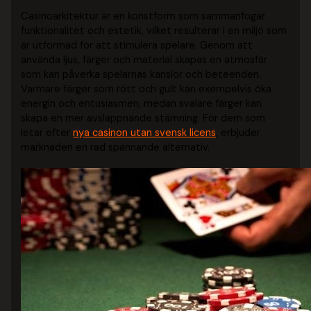
Casinoarkitektur är en konstform som sammanfogar
funktionalitet och estetik, vilket resulterar i en miljö som
är utformad för att stimulera spelare. Genom att
använda ljus, färger och material skapas en atmosfär
som kan påverka spelarnas känslor och beteenden.
Varmare färger som rött och gult kan exempelvis öka
energin och entusiasmen, medan svalare färger kan
skapa en mer avslappnande stämning. För dem som
letar efter
nya casinon utan svensk licens
, erbjuder
marknaden en rad spännande alternativ.