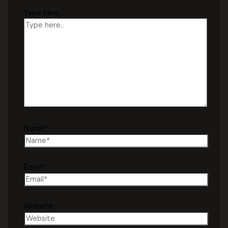
Type here..
Name*
Email*
Website