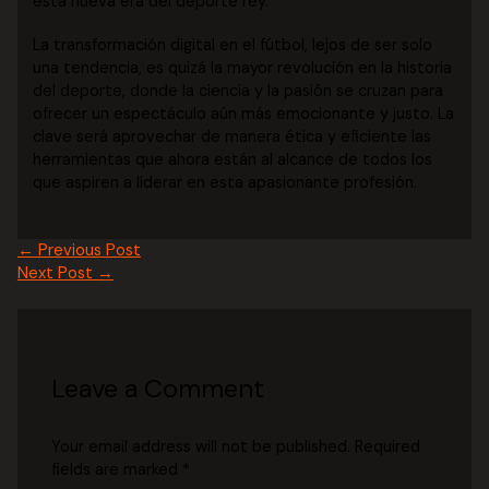
esta nueva era del deporte rey.
La transformación digital en el fútbol, lejos de ser solo
una tendencia, es quizá la mayor revolución en la historia
del deporte, donde la ciencia y la pasión se cruzan para
ofrecer un espectáculo aún más emocionante y justo. La
clave será aprovechar de manera ética y eficiente las
herramientas que ahora están al alcance de todos los
que aspiren a liderar en esta apasionante profesión.
←
Previous Post
Next Post
→
Leave a Comment
Your email address will not be published.
Required
fields are marked
*