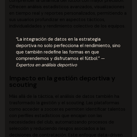
comprender la dinámica del fútbol con mayor precisión.
Ofrecen análisis estadísticos avanzados, visualizaciones
en tiempo real y reportes personalizados, permitiendo a
sus usuarios profundizar en aspectos tácticos,
individualidades y rendimiento colectivo de los equipos.
“La integración de datos en la estrategia
deportiva no solo perfecciona el rendimiento, sino
que también redefine las formas en que
comprendemos y disfrutamos el fútbol.” —
Expertos en análisis deportivo
Impacto en la gestión deportiva y
scouting
Más allá de la táctica, el análisis de datos también ha
trasformado la gestión y el scouting. Las plataformas
como acceder a zoccer.es permiten identificar talentos
con perfiles estadísticos que encajan con las
necesidades del club, automatizando procesos de
selección y reduciendo riesgos asociados a las
decisiones de contratación. Este enfoque data-driven