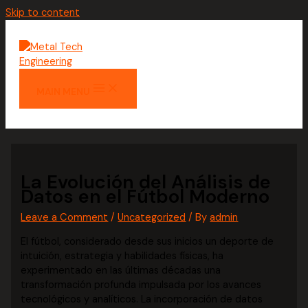
Skip to content
MAIN MENU
La Evolución del Análisis de
Datos en el Fútbol Moderno
Leave a Comment
/
Uncategorized
/ By
admin
El fútbol, considerado desde sus inicios un deporte de
intuición, estrategia y habilidades físicas, ha
experimentado en las últimas décadas una
transformación profunda impulsada por los avances
tecnológicos y analíticos. La incorporación de datos