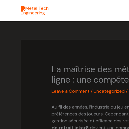
Skip
to
content
La maîtrise des mét
ligne : une compéte
Leave a Comment
/
Uncategorized
/
Au fil des années, l’industrie du jeu 
préférences des joueurs. Cependant, d
gestion sécurisée et efficace des r
de retrait joker8
devient une compét