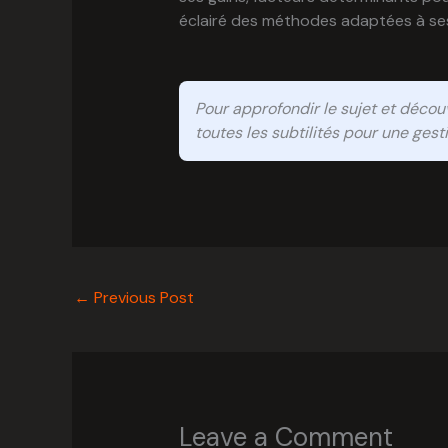
éclairé des méthodes adaptées à ses
Pour approfondir le sujet et découv
toutes les subtilités pour une gest
←
Previous Post
Leave a Comment