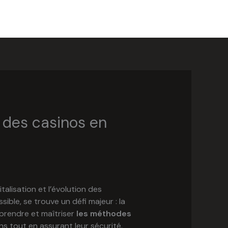
ABOUT
SERVICES
GALLERY
CONTACT
 des casinos en
talisation et l’évolution des
ble, se trouve un défi majeur : la
prendre et maîtriser
les méthodes
s tout en assurant leur sécurité.