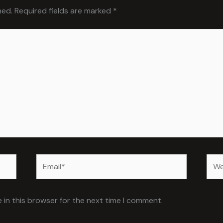
hed.
Required fields are marked
*
Email*
Web
 in this browser for the next time I comment.