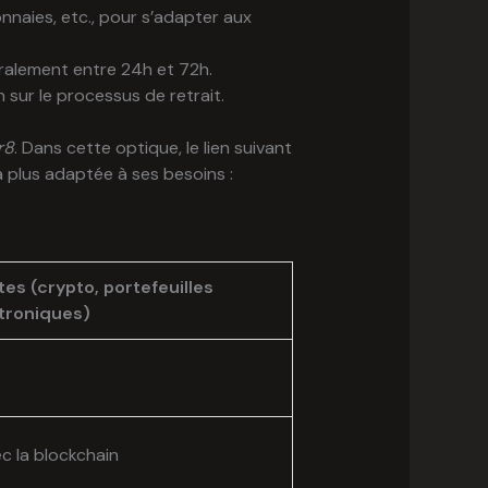
nnaies, etc., pour s’adapter aux
éralement entre 24h et 72h.
ur le processus de retrait.
r8
. Dans cette optique, le lien suivant
 plus adaptée à ses besoins :
s (crypto, portefeuilles
troniques)
c la blockchain