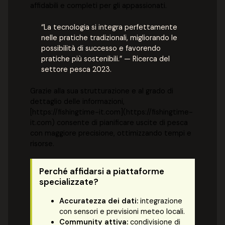
affidabili e completi per gli appassionati.
“La tecnologia si integra perfettamente
nelle pratiche tradizionali, migliorando le
possibilità di successo e favorendo
pratiche più sostenibili.” — Ricerca del
settore pesca 2023.
Grazie alla sua strutturazione e al grado di
dettaglio delle informazioni,
[https://fishingtime-it.com](https://fishingtime-
it.com) consente di pianificare uscite di pesca
con maggiore precisione, ottimizzando tempi e
risorse.
Perché affidarsi a piattaforme
specializzate?
Accuratezza dei dati:
integrazione
con sensori e previsioni meteo locali.
Community attiva:
condivisione di