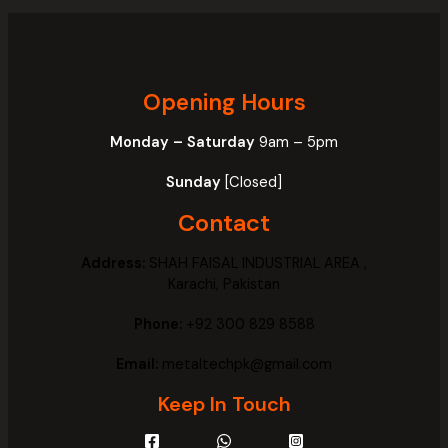
Opening Hours
Monday – Saturday
9am – 5pm
Sunday
[Closed]
Contact
Address:
SHAH FAISAL INDUSTRIAL AREA ,
Karachi, Pakistan
Phone:
+92 300 829 8588
Email:
metaltechpk@gmail.com
Keep In Touch