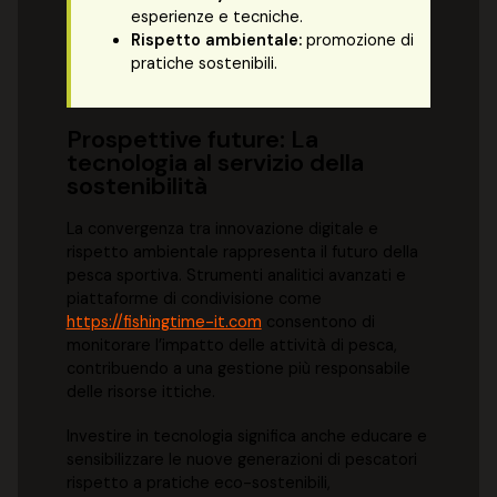
esperienze e tecniche.
Rispetto ambientale:
promozione di
pratiche sostenibili.
Prospettive future: La
tecnologia al servizio della
sostenibilità
La convergenza tra innovazione digitale e
rispetto ambientale rappresenta il futuro della
pesca sportiva. Strumenti analitici avanzati e
piattaforme di condivisione come
https://fishingtime-it.com
consentono di
monitorare l’impatto delle attività di pesca,
contribuendo a una gestione più responsabile
delle risorse ittiche.
Investire in tecnologia significa anche educare e
sensibilizzare le nuove generazioni di pescatori
rispetto a pratiche eco-sostenibili,