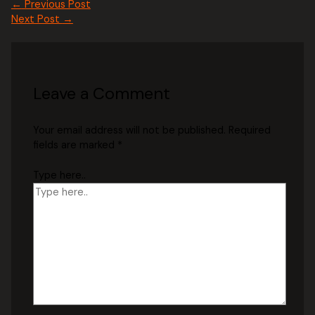
←
Previous Post
Next Post
→
Leave a Comment
Your email address will not be published.
Required
fields are marked
*
Type here..