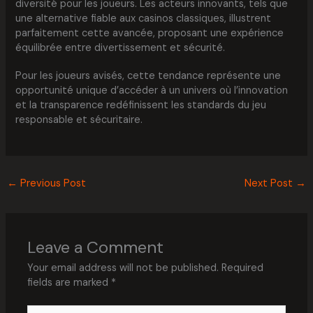
diversité pour les joueurs. Les acteurs innovants, tels que
une alternative fiable aux casinos classiques, illustrent
parfaitement cette avancée, proposant une expérience
équilibrée entre divertissement et sécurité.
Pour les joueurs avisés, cette tendance représente une
opportunité unique d’accéder à un univers où l’innovation
et la transparence redéfinissent les standards du jeu
responsable et sécuritaire.
←
Previous Post
Next Post
→
Leave a Comment
Your email address will not be published.
Required
fields are marked
*
Type