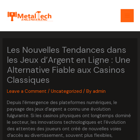
Skip
MAI
to
content
MEN
Les Nouvelles Tendances dans
les Jeux d’Argent en Ligne : Une
Alternative Fiable aux Casinos
Classiques
Leave a Comment
/
Uncategorized
/ By
admin
Depuis l’émergence des plateformes numériques, le
paysage des jeux d’argent a connu une évolution
fulgurante. Si les casinos physiques ont longtemps dominé
le secteur, les innovations technologiques et l’évolution
des attentes des joueurs ont créé de nouvelles voies
d’accès au divertissement, souvent plus flexibles,