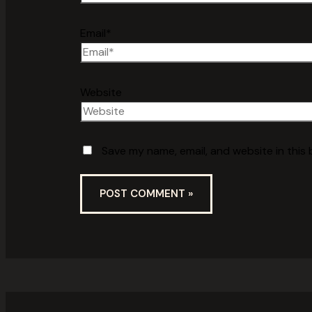
Email*
Website
Save my name, email, and website in this