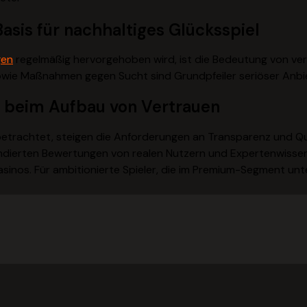
Basis für nachhaltiges Glücksspiel
gen
regelmäßig hervorgehoben wird, ist die Bedeutung von ver
wie Maßnahmen gegen Sucht sind Grundpfeiler seriöser Anbie
te beim Aufbau von Vertrauen
trachtet, steigen die Anforderungen an Transparenz und Qua
fundierten Bewertungen von realen Nutzern und Expertenwissen. 
asinos. Für ambitionierte Spieler, die im Premium-Segment unt