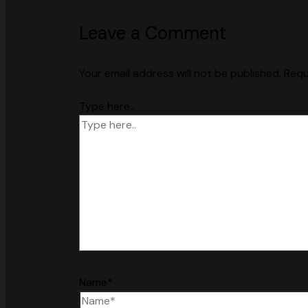
Leave a Comment
Your email address will not be published.
Requ
Type here..
Name*