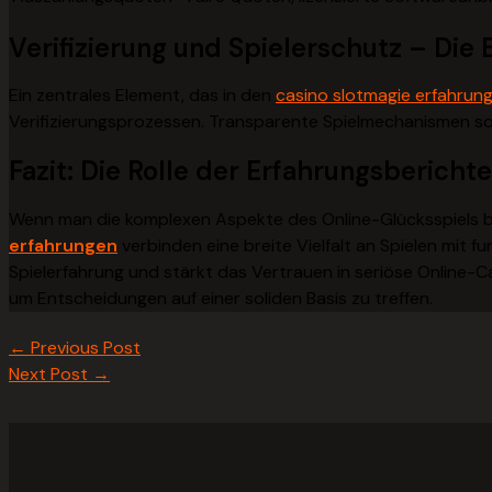
Verifizierung und Spielerschutz – Die 
Ein zentrales Element, das in den
casino slotmagie erfahrun
Verifizierungsprozessen. Transparente Spielmechanismen so
Fazit: Die Rolle der Erfahrungsberich
Wenn man die komplexen Aspekte des Online-Glücksspiels be
erfahrungen
verbinden eine breite Vielfalt an Spielen mit 
Spielerfahrung und stärkt das Vertrauen in seriöse Online-C
um Entscheidungen auf einer soliden Basis zu treffen.
←
Previous Post
Next Post
→