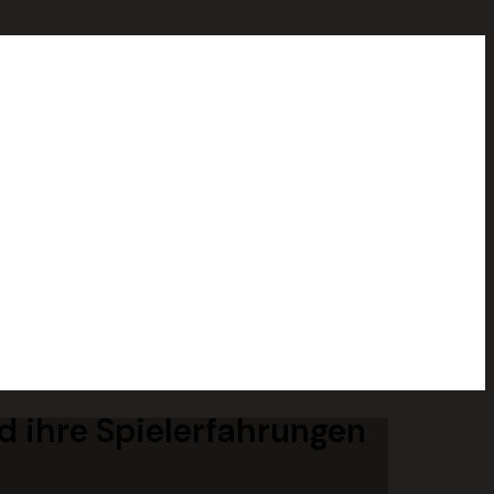
d ihre Spielerfahrungen