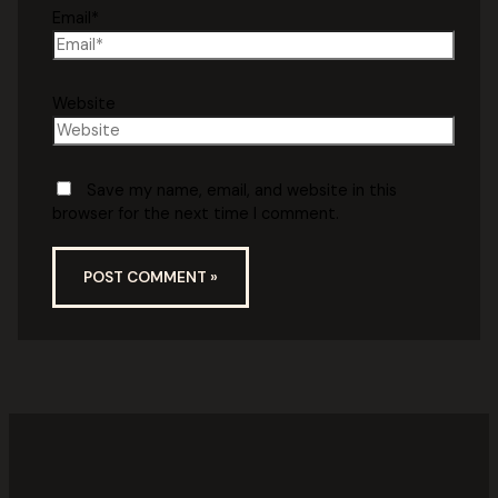
Email*
Website
Save my name, email, and website in this
browser for the next time I comment.