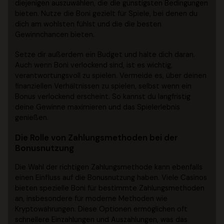
diejenigen auszuwählen, die die günstigsten Bedingungen
bieten. Nutze die Boni gezielt für Spiele, bei denen du
dich am wohlsten fühlst und die die besten
Gewinnchancen bieten.
Setze dir außerdem ein Budget und halte dich daran.
Auch wenn Boni verlockend sind, ist es wichtig,
verantwortungsvoll zu spielen. Vermeide es, über deinen
finanziellen Verhältnissen zu spielen, selbst wenn ein
Bonus verlockend erscheint. So kannst du langfristig
deine Gewinne maximieren und das Spielerlebnis
genießen.
Die Rolle von Zahlungsmethoden bei der
Bonusnutzung
Die Wahl der richtigen Zahlungsmethode kann ebenfalls
einen Einfluss auf die Bonusnutzung haben. Viele Casinos
bieten spezielle Boni für bestimmte Zahlungsmethoden
an, insbesondere für moderne Methoden wie
Kryptowährungen. Diese Optionen ermöglichen oft
schnellere Einzahlungen und Auszahlungen, was das