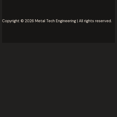
Copyright © 2026 Metal Tech Engineering | All rights reserved.