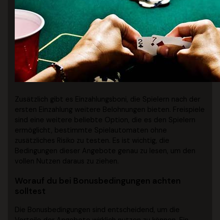
Zusätzlich gibt es Einzahlungsboni, die Spielern nach der
ersten Einzahlung weitere Belohnungen bieten. Freispiele
sind eine weitere beliebte Option, die es den Spielern
ermöglicht, bestimmte Spielautomaten ohne
zusätzliches Risiko zu testen. Es ist wichtig, die
Bedingungen dieser Angebote genau zu lesen, um den
vollen Nutzen daraus zu ziehen.
Worauf du bei Bonusbedingungen achten
solltest
Die Bonusbedingungen sind entscheidend, um die