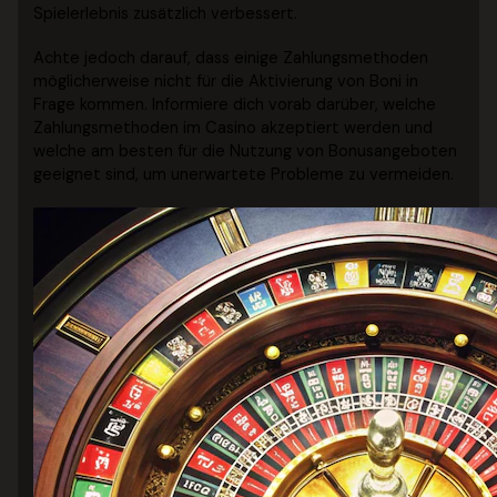
Spielerlebnis zusätzlich verbessert.
Achte jedoch darauf, dass einige Zahlungsmethoden
möglicherweise nicht für die Aktivierung von Boni in
Frage kommen. Informiere dich vorab darüber, welche
Zahlungsmethoden im Casino akzeptiert werden und
welche am besten für die Nutzung von Bonusangeboten
geeignet sind, um unerwartete Probleme zu vermeiden.