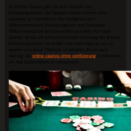
Im Online-Casino gibt es eine Vielzahl von
Bonusangeboten, die Spielern helfen können, ihre
Gewinne zu maximieren. Die häufigsten sind
Willkommensboni, Einzahlungsboni und Freispiele.
Willkommensboni sind besonders attraktiv für neue
Spieler, da sie oft eine prozentuale Erhöhung der ersten
Einzahlung bieten. So erhält man mehr Kapital, um zu
spielen und seine Chancen zu erhöhen. Es ist auch
wichtig, die
online casinos ohne verifizierung
zu erkunden,
um das Spielerlebnis zu verbessern.