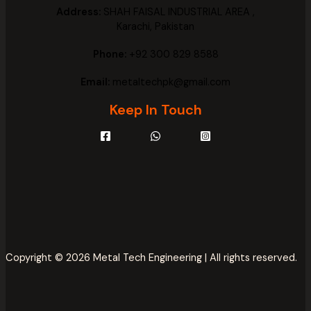
Address:
SHAH FAISAL INDUSTRIAL AREA ,
Karachi, Pakistan
Phone:
+92 300 829 8588
Email:
metaltechpk@gmail.com
Keep In Touch
Copyright © 2026 Metal Tech Engineering | All rights reserved.