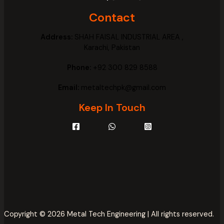
Contact
Address:
SHAH FAISAL INDUSTRIAL AREA ,
Karachi, Pakistan
Phone:
+92 300 829 8588
Email:
metaltechpk@gmail.com
Keep In Touch
Copyright © 2026 Metal Tech Engineering | All rights reserved.