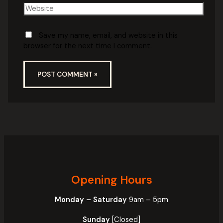
Save my name, email, and website in this
browser for the next time I comment.
Opening Hours
Monday – Saturday
9am – 5pm
Sunday
[Closed]