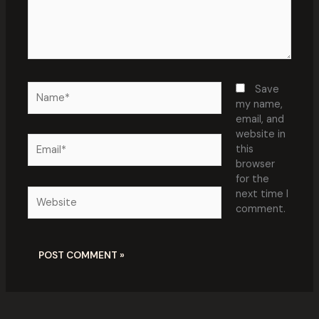
Name*
Save
my name,
email, and
website in
Email*
this
browser
for the
Website
next time I
comment.