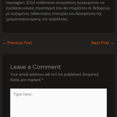
topwagerz 2024 καθίσταται απαραίτητη προκειμένου να
σχεδιάσει κανείς στρατηγική που θα στηρίζεται σε δεδομένα,
με αυξημένες πιθανότητες επιτυχίας και διασφάλιση της
χρηματοοικονομικής του ασφάλειας.
←
Previous Post
Next Post
→
Leave a Comment
Your email address will not be published.
Required
fields are marked
*
Type
here..