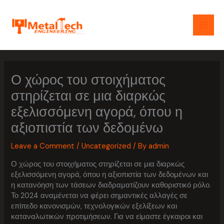
Skip
MAI
to
content
MEN
Ο χώρος του στοιχήματος
στηρίζεται σε μια διαρκώς
εξελισσόμενη αγορά, όπου η
αξιοπιστία των δεδομένω
Leave a Comment
/
Uncategorized
/ By
admin
Ο χώρος του στοιχήματος στηρίζεται σε μια διαρκώς
εξελισσόμενη αγορά, όπου η αξιοπιστία των δεδομένων και
η κατανόηση των τάσεων διαδραματίζουν καθοριστικό ρόλο.
Το 2024 αναμένεται να φέρει σημαντικές αλλαγές σε
επίπεδο κανονισμών, τεχνολογικών εξελίξεων και
καταναλωτικών προτιμήσεων. Για να είμαστε έγκαιροι και