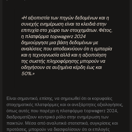
«Η αξιοπιστία των πηγών δεδομένων και η
συνεχής ενημέρωση είναι τα κλειδιά στην
επιτυχία στο χώρο των στοιχημάτων. Φέτος,
η πλατφόρμα topwagerz 2024
δημιούργησε μια βάση δεδομένων με
αναλύσεις που αποδεικνύουν ότι η εμπειρία
και η τεχνογνωσία αλλά και η αξιοποίηση
της σωστής πληροφόρησης μπορούν να
οδηγήσουν σε αυξημένα κέρδη έως και
50%.»
Είναι σημαντικό, επίσης, να σημειωθεί ότι οι κορυφαίες
στοιχηματικές πλατφόρμες και οι ανεξάρτητες αξιολογήσεις,
όπως αυτές που παρέχει η πλατφόρμα topwagerz 2024,
διαδραματίζουν κεντρικό ρόλο στην ενημέρωση των
παικτών. Μέσα από αναλυτικά στατιστικά, συγκρίσεις και
προτάσεις, μπορούν να διασφαλίσουν ότι οι επιλογές