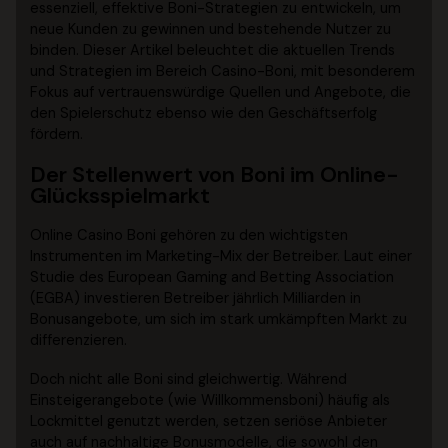
essenziell, effektive Boni-Strategien zu entwickeln, um
neue Kunden zu gewinnen und bestehende Nutzer zu
binden. Dieser Artikel beleuchtet die aktuellen Trends
und Strategien im Bereich Casino-Boni, mit besonderem
Fokus auf vertrauenswürdige Quellen und Angebote, die
den Spielerschutz ebenso wie den Geschäftserfolg
fördern.
Der Stellenwert von Boni im Online-
Glücksspielmarkt
Online Casino Boni gehören zu den wichtigsten
Instrumenten im Marketing-Mix der Betreiber. Laut einer
Studie des European Gaming and Betting Association
(EGBA) investieren Betreiber jährlich Milliarden in
Bonusangebote, um sich im stark umkämpften Markt zu
differenzieren.
Doch nicht alle Boni sind gleichwertig. Während
Einsteigerangebote (wie Willkommensboni) häufig als
Lockmittel genutzt werden, setzen seriöse Anbieter
auch auf nachhaltige Bonusmodelle, die sowohl den