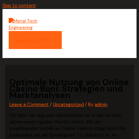
Skip to content
MAIN MENU
Optimale Nutzung von Online
Casino Boni: Strategien und
Marktanalysen
Leave a Comment
/
Uncategorized
/ By
admin
Die Welt der digitalen Glücksspiele hat in den letzten
Jahren einen rapiden Wandel erlebt. Mit der
zunehmenden Anzahl an Online Casinos steigt auch die
Konkurrenz um die Spielergunst. Für Anbieter ist es