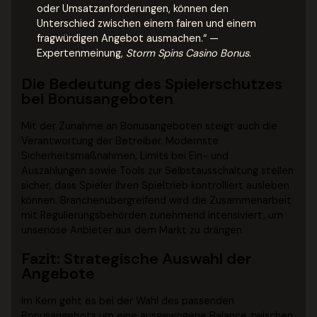
oder Umsatzanforderungen, können den
Unterschied zwischen einem fairen und einem
fragwürdigen Angebot ausmachen.“ —
Expertenmeinung,
Storm Spins Casino Bonus
.
Die Bedeutung des Spielerschutzes
bei Bonusangeboten
Mit der Zunahme an Bonusangeboten steigt auch die
Verantwortung der Betreiber. Modernste
Sicherheitsmaßnahmen, Limits bei Ein- und
Auszahlungen sowie Tools zur Selbstausschaltung stellen
sicher, dass Spieler ihren Spieltrieb kontrolliert ausleben
können. Branchenübergreifend wird die Zusammenarbeit
mit Regulierungsbehörden zunehmend intensiviert, um
unseriöse Anbieter aus dem Markt zu drängen.
Fazit: Strategische Auswahl der
Angebote
Im Kern geht es bei der Wahl des passenden
Bonusangebots um eine ausgewogene Balance zwischen