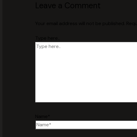
Leave a Comment
Your email address will not be published.
Requ
Type here..
Name*