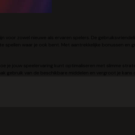
 zijn voor zowel nieuwe als ervaren spelers. De gebruiksvriendel
 spellen waar je ook bent. Met aantrekkelijke bonussen en gra
hoe je jouw speelervaring kunt optimaliseren met slimme strat
. Maak gebruik van de beschikbare middelen en vergroot je kans 