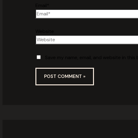
Email*
Website
Save my name, email, and website in this