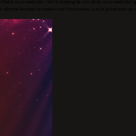
ifieke voorwaarden. Het is belangrijk om deze voorwaarden g
or slimme keuzes te maken met bonussen, kun je je kansen op 