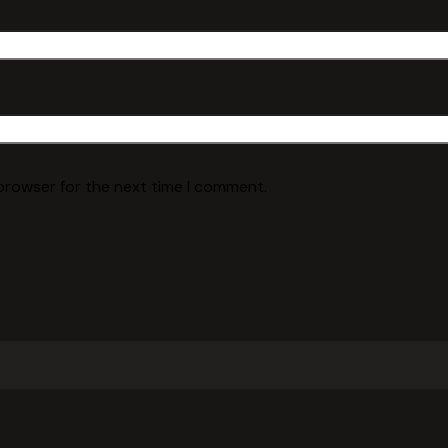
 browser for the next time I comment.