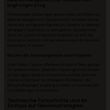
Bankroll-Management: Der Schlüssel zum
langfristigen Erfolg
Professionelle Spieler legen großen Wert auf effektives
Bankroll-Management. Das bedeutet, nur einen kleinen
Anteil des verfügbaren Kapitals pro Session zu riskieren,
um längere Spielzeiten zu ermöglichen. Spezifisch bei
Slots wie „Gates of Olympus“ empfiehlt es sich, die
Einsätze zu variieren und bei Gewinnserien die Gewinne
konservativ zu sichern.
Nutzen der Bonusangebote und Freispiele
Viele Online-Casinos offerieren attraktive Boni, speziell
für Spielautomaten. Diese Boni können genutzt werden,
um die eigene Bankroll zu erweitern und das Spiel bei
„Gates of Olympus“ zu verlängern. Wichtig ist, die
Bonusbedingungen sorgfältig zu lesen, um unerwartete
Einschränkungen zu vermeiden.
Technische Fortschritte und ihr
Einfluss auf Gewinnstrategien