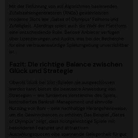
Mit der Einführung von auf Algorithmen basierenden
Zufallszahlengeneratoren (RNGs) gewährleisten
moderne Slots wie „Gates of Olympus“ Fairness und
Zufälligkeit. Allerdings spielt auch die Wahl der Plattform
eine entscheidende Rolle. Seriöse Anbieter verfügen
über Lizenzierungen und Audits, was bei der Recherche
für eine vertrauenswürdige Spielumgebung unverzichtbar
ist.
Fazit: Die richtige Balance zwischen
Glück und Strategie
Obwohl Glück bei Slot-Spielen nie ausgeschlossen
werden kann, bietet die bewusste Anwendung von
Strategien – wie fundiertes Verständnis des Spiels,
kontrolliertes Bankroll-Management und sinnvolle
Nutzung von Boni – eine nachhaltige Herangehensweise,
um die Gewinnchancen zu erhöhen. Das Beispiel „Gates
of Olympus“ zeigt, dass hochgewichtige Spiele mit
besonderen Features und attraktiven
Auszahlungsquoten eine spannende Gelegenheit für gut