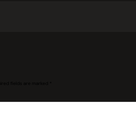
ired fields are marked
*