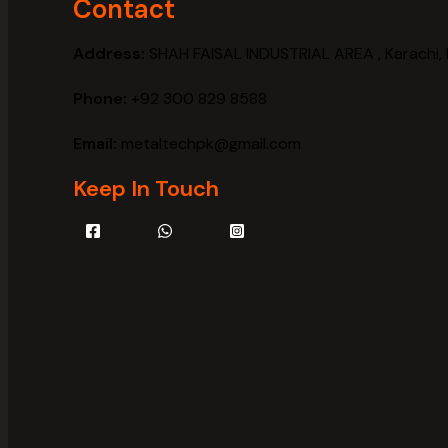
Contact
Address:
SHAH FAISAL INDUSTRIAL AREA , Karachi, 
Phone:
+92 300 829 8588
Email:
metaltechpk@gmail.com
Keep In Touch