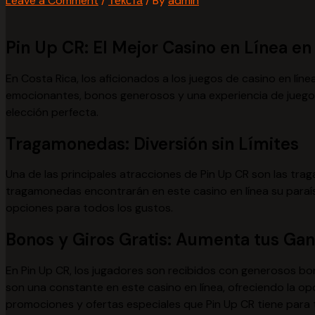
Leave a Comment
/
Текста
/ By
admin
Pin Up CR: El Mejor Casino en Línea en
En Costa Rica, los aficionados a los juegos de casino en lín
emocionantes, bonos generosos y una experiencia de juego ini
elección perfecta.
Tragamonedas: Diversión sin Límites
Una de las principales atracciones de Pin Up CR son las tr
tragamonedas encontrarán en este casino en línea su paraís
opciones para todos los gustos.
Bonos y Giros Gratis: Aumenta tus Ga
En Pin Up CR, los jugadores son recibidos con generosos bo
son una constante en este casino en línea, ofreciendo la op
promociones y ofertas especiales que Pin Up CR tiene para t