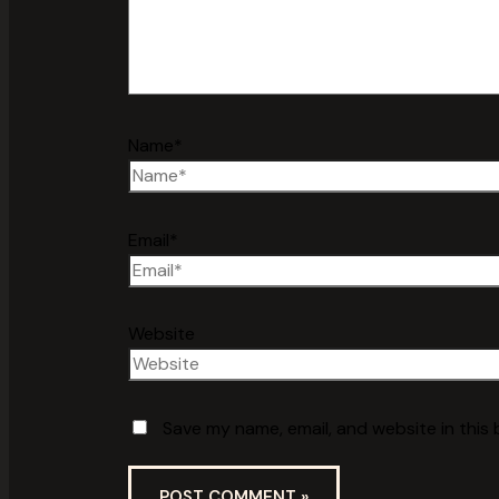
Name*
Email*
Website
Save my name, email, and website in this