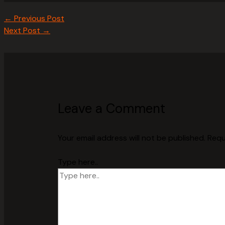
←
Previous Post
Next Post
→
Leave a Comment
Your email address will not be published.
Requ
Type here..