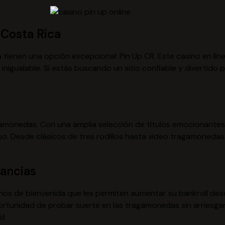
 Costa Rica
ea tienen una opción excepcional: Pin Up CR. Este casino en lí
gualable. Si estás buscando un sitio confiable y divertido par
agamonedas. Con una amplia selección de títulos emocionantes
o. Desde clásicos de tres rodillos hasta video tragamonedas 
nancias
nos de bienvenida que les permiten aumentar su bankroll des
ortunidad de probar suerte en las tragamonedas sin arriesgar 
i!