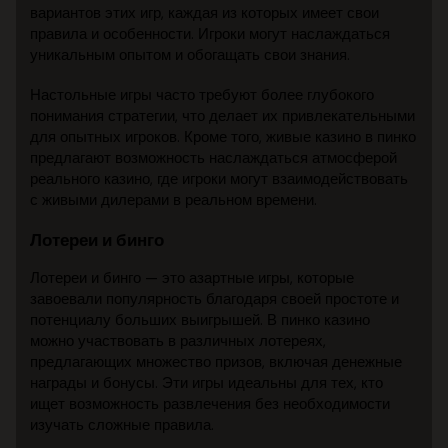
вариантов этих игр, каждая из которых имеет свои
правила и особенности. Игроки могут наслаждаться
уникальным опытом и обогащать свои знания.
Настольные игры часто требуют более глубокого
понимания стратегии, что делает их привлекательными
для опытных игроков. Кроме того, живые казино в пинко
предлагают возможность наслаждаться атмосферой
реального казино, где игроки могут взаимодействовать
с живыми дилерами в реальном времени.
Лотереи и бинго
Лотереи и бинго — это азартные игры, которые
завоевали популярность благодаря своей простоте и
потенциалу больших выигрышей. В пинко казино
можно участвовать в различных лотереях,
предлагающих множество призов, включая денежные
награды и бонусы. Эти игры идеальны для тех, кто
ищет возможность развлечения без необходимости
изучать сложные правила.