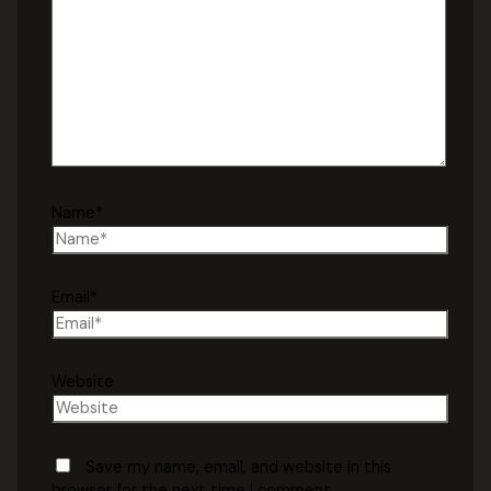
Name*
Email*
Website
Save my name, email, and website in this
browser for the next time I comment.