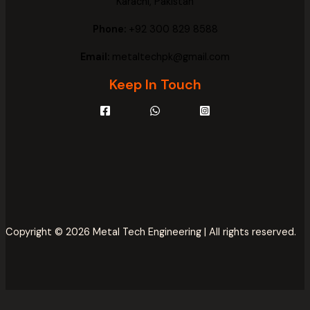
Karachi, Pakistan
Phone:
+92 300 829 8588
Email:
metaltechpk@gmail.com
Keep In Touch
Copyright © 2026 Metal Tech Engineering | All rights reserved.