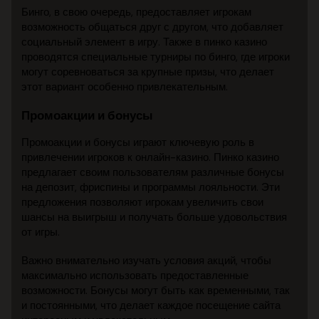
Бинго, в свою очередь, предоставляет игрокам
возможность общаться друг с другом, что добавляет
социальный элемент в игру. Также в пинко казино
проводятся специальные турниры по бинго, где игроки
могут соревноваться за крупные призы, что делает
этот вариант особенно привлекательным.
Промоакции и бонусы
Промоакции и бонусы играют ключевую роль в
привлечении игроков к онлайн-казино. Пинко казино
предлагает своим пользователям различные бонусы
на депозит, фриспины и программы лояльности. Эти
предложения позволяют игрокам увеличить свои
шансы на выигрыш и получать больше удовольствия
от игры.
Важно внимательно изучать условия акций, чтобы
максимально использовать предоставленные
возможности. Бонусы могут быть как временными, так
и постоянными, что делает каждое посещение сайта