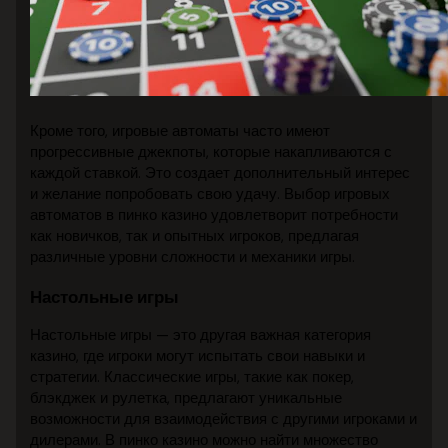
Кроме того, игровые автоматы часто имеют
прогрессивные джекпоты, которые накапливаются с
каждой ставкой. Это создает дополнительный интерес
и желание попробовать свою удачу. Выбор игровых
автоматов в пинко казино удовлетворит потребности
как новичков, так и опытных игроков, предлагая
различные уровни сложности и механики игры.
Настольные игры
Настольные игры — это другая важная категория
казино, где игроки могут испытать свои навыки и
стратегии. Классические игры, такие как покер,
блэкджек и рулетка, предлагают уникальные
возможности для взаимодействия с другими игроками и
дилерами. В пинко казино можно найти множество