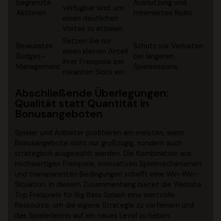
begrenzte
Ausnutzung und
verfügbar sind, um
Aktionen
minimiertes Risiko.
einen deutlichen
Vorteil zu erzielen.
Setzen Sie nur
Bewusstes
Schutz vor Verlusten
einen kleinen Anteil
Budget-
bei längeren
Ihrer Freispiele bei
Management
Spielsessions.
riskanten Slots ein.
Abschließende Überlegungen:
Qualität statt Quantität in
Bonusangeboten
Spieler und Anbieter profitieren am meisten, wenn
Bonusangebote nicht nur großzügig, sondern auch
strategisch ausgewählt werden. Die Kombination aus
hochwertigen Freispiele, innovativen Spielmechanismen
und transparenten Bedingungen schafft eine Win-Win-
Situation. In diesem Zusammenhang bietet die Website
Top Freispiele für Big Bass Splash eine wertvolle
Ressource, um die eigene Strategie zu verfeinern und
das Spielerlebnis auf ein neues Level zu heben.