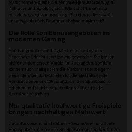
Markt formen, bleibt die zentrale Herausforderung für
Anbieter und Spieler gleich: Wie schafft man eine
attraktive, vertrauenswürdige Plattform, die sowohl
unterhält als auch Gewinnerlebnisse maximiert?
Die Rolle von Bonusangeboten im
modernen Gaming
Bonusangebote sind längst zu einem integralen
Bestandteil der Nutzerbindung geworden. Sie bieten
nicht nur den ersten Anreiz für Neukunden, sondern
können auch maßgeblich die Markentreue steigern.
Besonders bei Slot-Spielen ist die Gestaltung der
Bonusaktionen entscheidend, um den Spielspaß zu
erhöhen und gleichzeitig die Rentabilität für die
Betreiber zu sichern.
Nur qualitativ hochwertige Freispiele
bringen nachhaltigen Mehrwert
Zukunftsweisend sind dabei insbesondere individuelle
Bonuspakete, die auf die Spielgewohnheiten der Nutzer