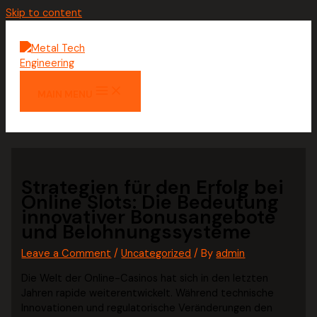
Skip to content
MAIN MENU
Strategien für den Erfolg bei
Online Slots: Die Bedeutung
innovativer Bonusangebote
und Belohnungssysteme
Leave a Comment
/
Uncategorized
/ By
admin
Die Welt der Online-Casinos hat sich in den letzten
Jahren rapide weiterentwickelt. Während technische
Innovationen und regulatorische Veränderungen den