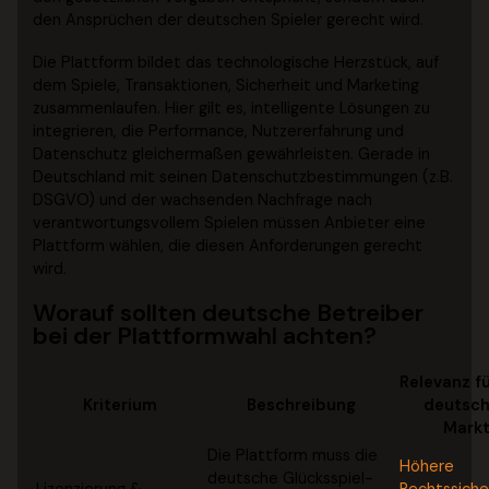
den Ansprüchen der deutschen Spieler gerecht wird.
Die Plattform bildet das technologische Herzstück, auf
dem Spiele, Transaktionen, Sicherheit und Marketing
zusammenlaufen. Hier gilt es, intelligente Lösungen zu
integrieren, die Performance, Nutzererfahrung und
Datenschutz gleichermaßen gewährleisten. Gerade in
Deutschland mit seinen Datenschutzbestimmungen (z.B.
DSGVO) und der wachsenden Nachfrage nach
verantwortungsvollem Spielen müssen Anbieter eine
Plattform wählen, die diesen Anforderungen gerecht
wird.
Worauf sollten deutsche Betreiber
bei der Plattformwahl achten?
Relevanz f
Kriterium
Beschreibung
deutsc
Mark
Die Plattform muss die
Höhere
deutsche Glücksspiel-