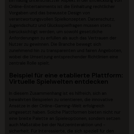
Ein häufig unterschätzter Aspekt in der Entwicklung von
Online-Entertainments ist die Einhaltung rechtlicher
Vorgaben und das bewusste Design von
verantwortungsvollen Spielkonzepten. Datenschutz,
Jugendschutz und Glücksspielfragen müssen stets
berücksichtigt werden, um sowohl gesetzliche
Anforderungen zu erfüllen als auch das Vertrauen der
Nutzer zu gewinnen. Die Branche bewegt sich
zunehmend hin zu transparenten und fairen Angeboten,
wobei die Umsetzung entsprechender Richtlinien eine
zentrale Rolle spielt.
Beispiel für eine etablierte Plattform:
Virtuelle Spielwelten entdecken
In diesem Zusammenhang ist es hilfreich, sich an
bewährten Beispielen zu orientieren, die innovative
Ansätze in der Online-Gaming-Welt erfolgreich
umgesetzt haben. Solche Plattformen bieten nicht nur
eine breite Palette an Spieleoptionen, sondern setzen
auch Maßstäbe bei der Nutzerinteraktion und -
sicherheit. Für Interessierte, die sich speziell für den