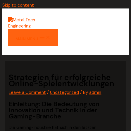
Skip to content
MAIN MENU
Strategien für erfolgreiche
Online-Spielentwicklungen
Leave a Comment
/
Uncategorized
/ By
admin
Einleitung: Die Bedeutung von
Innovation und Technik in der
Gaming-Branche
Die Gaming-Industrie hat sich in den letzten