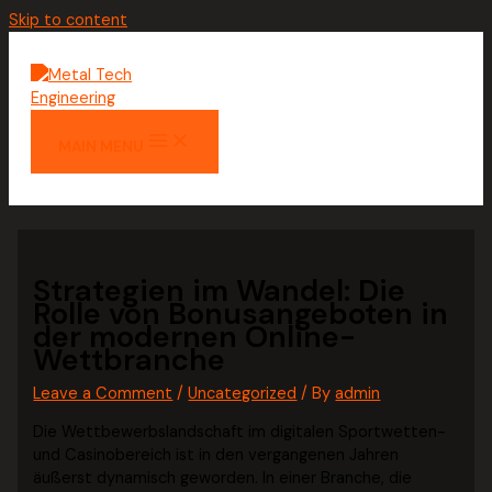
Skip to content
MAIN MENU
Strategien im Wandel: Die
Rolle von Bonusangeboten in
der modernen Online-
Wettbranche
Leave a Comment
/
Uncategorized
/ By
admin
Die Wettbewerbslandschaft im digitalen Sportwetten-
und Casinobereich ist in den vergangenen Jahren
äußerst dynamisch geworden. In einer Branche, die