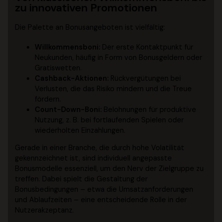
zu innovativen Promotionen
Die Palette an Bonusangeboten ist vielfältig:
Willkommensboni:
Der erste Kontaktpunkt für
Neukunden, häufig in Form von Bonusgeldern oder
Gratiswetten.
Cashback-Aktionen:
Rückvergütungen bei
Verlusten, die das Risiko mindern und die Treue
fördern.
Count-Down-Boni:
Belohnungen für produktive
Nutzung, z. B. bei fortlaufenden Spielen oder
wiederholten Einzahlungen.
Gerade in einer Branche, die durch hohe Volatilität
gekennzeichnet ist, sind individuell angepasste
Bonusmodelle essenziell, um den Nerv der Zielgruppe zu
treffen. Dabei spielt die Gestaltung der
Bonusbedingungen – etwa die Umsatzanforderungen
und Ablaufzeiten – eine entscheidende Rolle in der
Nutzerakzeptanz.