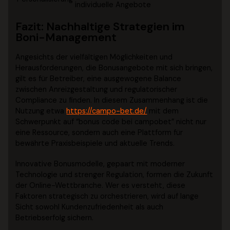
individuelle Angebote
Fazit: Nachhaltige Strategien im
Boni-Management
Angesichts der vielfältigen Möglichkeiten und
Herausforderungen, die Bonusangebote mit sich bringen,
gilt es für Betreiber, eine ausgewogene Balance
zwischen Anreizgestaltung und regulatorischer
Compliance zu finden. In diesem Zusammenhang ist die
Nutzung etwa
https://campo-bet.de/
mit dem
Schwerpunkt auf “bonus code bei campobet” nicht nur
eine Ressource, sondern auch eine Plattform für
bewährte Praxisbeispiele und aktuelle Trends.
Innovative Bonusmodelle, gepaart mit moderner
Technologie und strenger Regulation, formen die Zukunft
der Online-Wettbranche. Wer es versteht, diese
Faktoren strategisch zu orchestrieren, wird auf lange
Sicht sowohl Kundenzufriedenheit als auch
Betriebserfolg sichern.