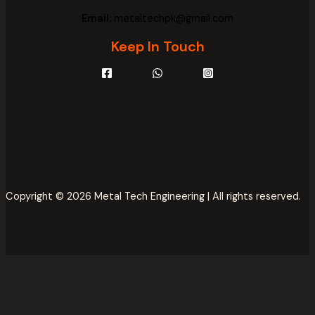
Email:
metaltechpk@gmail.com
Keep In Touch
Copyright © 2026 Metal Tech Engineering | All rights reserved.