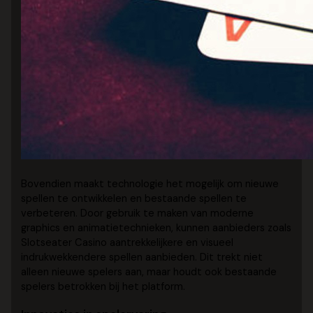
Bovendien maakt technologie het mogelijk om nieuwe
spellen te ontwikkelen en bestaande spellen te
verbeteren. Door gebruik te maken van moderne
graphics en animatietechnieken, kunnen aanbieders zoals
Slotseater Casino aantrekkelijkere en visueel
indrukwekkendere spellen aanbieden. Dit trekt niet
alleen nieuwe spelers aan, maar houdt ook bestaande
spelers betrokken bij het platform.