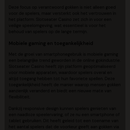
Deze focus op verantwoord gokken is niet alleen goed
voor de spelers, maar versterkt ook het vertrouwen in
het platform. Slotseater Casino zet zich in voor een
veilige speelomgeving, wat essentieel is voor het
behoud van spelers op de lange termijn.
Mobiele gaming en toegankelijkheid
Met de groei van smartphonegebruik is mobiele gaming
een belangrijke trend geworden in de online gokindustrie.
Slotseater Casino heeft zijn platform geoptimaliseerd
voor mobiele apparaten, waardoor spelers overal en
altijd toegang hebben tot hun favoriete spellen. Deze
toegankelijkheid heeft de manier waarop mensen gokken
aanzienlijk veranderd en biedt een nieuwe mate van
flexibiliteit.
Dankzij responsive design kunnen spelers genieten van
een naadloze speelervaring, of ze nu een smartphone of
tablet gebruiken. Dit heeft geleid tot een toename van
het aantal spelers dat de voorkeur geeft aan gokken via