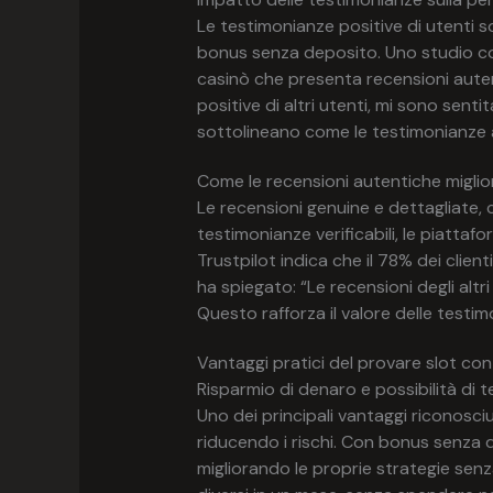
Le testimonianze positive di utenti s
bonus senza deposito. Uno studio cond
casinò che presenta recensioni autent
positive di altri utenti, mi sono sen
sottolineano come le testimonianze a
Come le recensioni autentiche miglior
Le recensioni genuine e dettagliate, 
testimonianze verificabili, le piattaf
Trustpilot indica che il 78% dei clien
ha spiegato: “Le recensioni degli altr
Questo rafforza il valore delle testi
Vantaggi pratici del provare slot c
Risparmio di denaro e possibilità di t
Uno dei principali vantaggi riconosciu
riducendo i rischi. Con bonus senza 
migliorando le proprie strategie senz