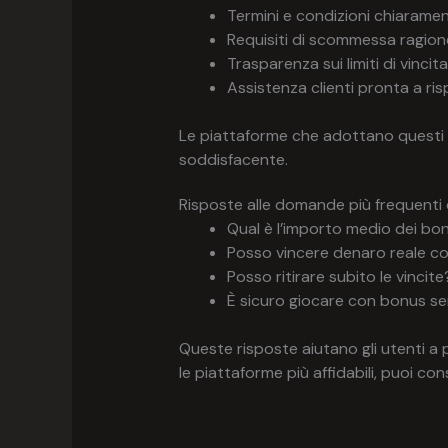
Termini e condizioni chiaramen
Requisiti di scommessa ragion
Trasparenza sui limiti di vinci
Assistenza clienti pronta a ri
Le piattaforme che adottano questi c
soddisfacente.
Risposte alle domande più frequenti 
Qual è l’importo medio dei bo
Posso vincere denaro reale co
Posso ritirare subito le vincit
È sicuro giocare con bonus sen
Queste risposte aiutano gli utenti a
le piattaforme più affidabili, puoi con