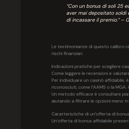
“Con un bonus di soli 25 e
aver mai depositato soldi 
di incassare il premio.” – 
Le testimonianze di questo calibro ra
rischi finanziari.
Indicazioni pratiche per scegliere ca
Come leggere le recensioni e valutare
Per individuare un casinò affidabile, è
riconosciuti, come l’AAMS o la MGA. Q
Un metodo efficace è consultare piat
aiutando a filtrare le opzioni meno tr
Caratteristiche di un’offerta di bonu
Un’offerta di bonus affidabile presen