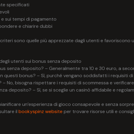
te specificati
evoli
ta e sui tempi di pagamento
spondere e chiarire dubbi
riteri sono quelle più apprezzate dagli utenti e favoriscono u
degli utenti sui bonus senza deposito
nus senza deposito? – Generalmente tra 10 e 30 euro, a seco
n questi bonus? – Sì, purché vengano soddisfatti i requisiti 
e? – No, bisogna rispettare i requisiti di scommessa e verifica
za deposito? – Sì, se si sceglie un casinò affidabile e regol
 pianificare un’esperienza di gioco consapevole e senza sorpr
sultare il
bookyspinz website
per trovare risorse utili e consigli