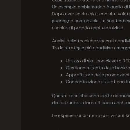
Un esempio emblematico è quello di L
Dopo aver scelto slot con alta volat
guadagno sostanziale. La sua testim
rischiare il proprio capitale iniziale.
Analisi delle tecniche vincenti condiv
Tra le strategie più condivise emerg
Utilizzo di slot con elevato RTP
Gestione attenta delle bankroll
Approfittare delle promozioni
Concentrazione su slot con fun
Queste tecniche sono state riconosci
dimostrando la loro efficacia anche in
Le esperienze di utenti con vincite s