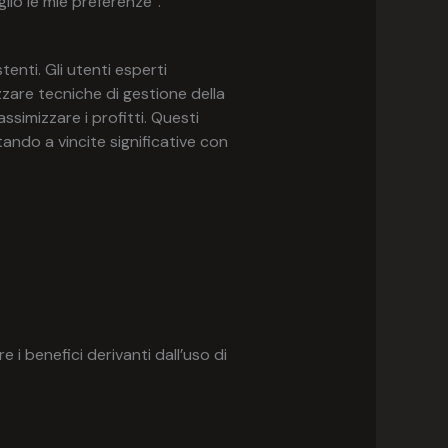
io le mie preferenze”.
enti. Gli utenti esperti
zzare tecniche di gestione della
simizzare i profitti. Questi
tando a vincite significative con
i benefici derivanti dall’uso di