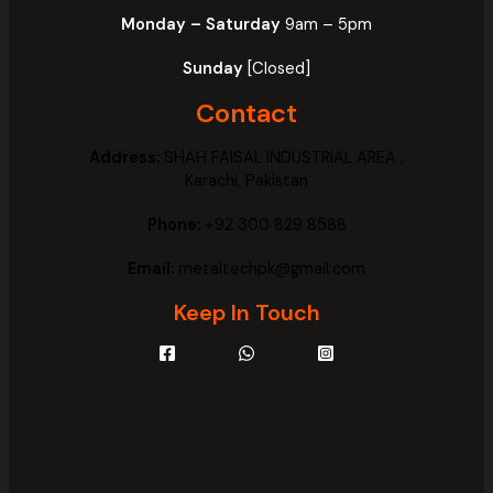
Monday – Saturday
9am – 5pm
Sunday
[Closed]
Contact
Address:
SHAH FAISAL INDUSTRIAL AREA ,
Karachi, Pakistan
Phone:
+92 300 829 8588
Email:
metaltechpk@gmail.com
Keep In Touch