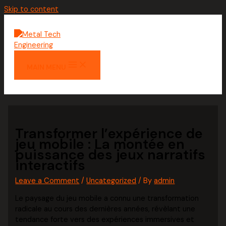
Skip to content
MAIN MENU
Transformer l’expérience de
jeu mobile : La montée en
puissance des jeux narratifs
interactifs
Leave a Comment
/
Uncategorized
/ By
admin
Le paysage du jeu mobile a connu une transformation
radicale au cours des dernières années, révèlant une
tendance forte vers des expériences immersives et