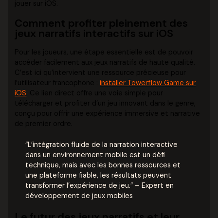
jouer sur iOS.
Comment profiter pleinement des
jeux narratifs interactifs sur iOS
Pour les joueurs, une étape essentielle est de pouvoir
accéder facilement aux jeux narratifs de haute qualité.
C’est ici qu’intervient une ressource précieuse pour
l’utilisateur francophone :
installer Towerflow Game sur
iOS
. Ce lien direct offre une voie simple pour
télécharger et profiter d’un jeu innovant dans le genre,
conçu pour offrir une expérience immersive et narrative
de premier ordre.
“L’intégration fluide de la narration interactive
dans un environnement mobile est un défi
technique, mais avec les bonnes ressources et
une plateforme fiable, les résultats peuvent
transformer l’expérience de jeu.” – Expert en
développement de jeux mobiles
Le futur des jeux narratifs et leur