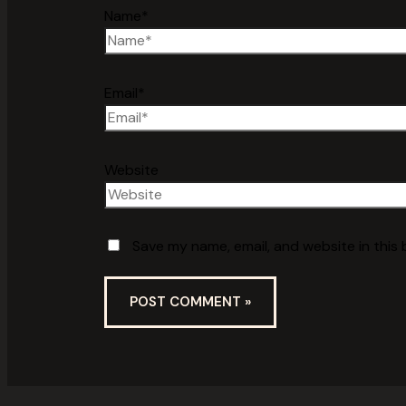
Name*
Email*
Website
Save my name, email, and website in this