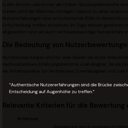
In den letzten Jahren hat die Online-Glücksspielbranche ein
buhlen, wird die Wahl des richtigen Casinos zu einer anspru
Nutzererfahrungen eine entscheidende Rolle. In diesem Konte
Entscheidung treffen zu können. Im Zuge dessen gewinnen i
abgesichert sind als auch vertrauenswürdige Nutzererfahru
Die Bedeutung von Nutzerbewertungen
Nutzerbewertungen sind für viele Spieler die erste Anlaufstel
nachvollziehbare Erfahrungsberichte unabdingbar, da sie Einb
sie Anhaltspunkte zur technischen Zuverlässigkeit und zu
“Authentische Nutzererfahrungen sind die Brücke zwische
Entscheidung auf Augenhöhe zu treffen.”
Relevante Kriterien für die Bewertung
Kriterium
Regulierung durch anerkannte Behör