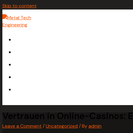
Skip to content
HOME
ABOUT
SERVICES
GALLERY
CONTACT
Vertrauen in Online-Casinos: E
Leave a Comment
/
Uncategorized
/ By
admin