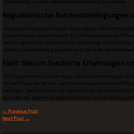
Orientierung, um eine objektive Einschätzung zu erhalten.
Regulatorische Rahmenbedingungen 
Gerade in Deutschland haben Gesetzgeber die Rahmenbeding
Kontrollen, eine verpflichtende ID-Verifikation und die Ei
werden, gelten hier besonders als zuverlässig. Für deutsche Sp
diesem Zusammenhang gewinnt auch die Rolle der Nutzererf
Fazit: Warum fundierte Erfahrungen un
Die Dokumentation und Analyse von Nutzererfahrungen sind f
mit der Praxis der Nutzer und bieten eine ganzheitliche Pe
beitragen, das Vertrauen der Spielerschaft zu stärken und e
Kontrolle der eigenen Spielgewohnheiten und der bewusste
←
Previous Post
Next Post
→