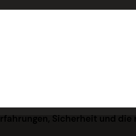
rfahrungen, Sicherheit und die 