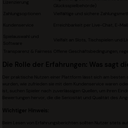
Lizenzierung
Glücksspielbehörde)
Zahlungsoptionen
Vielfältige und sichere Zahlungsme
Kundenservice
Erreichbarkeit per Live-Chat, E-Mail,
Spielauswahl und
Vielfalt an Slots, Tischspielen und
Software
Transparenz & Fairness
Offene Geschäftsbedingungen, rege
Die Rolle der Erfahrungen: Was sagt di
Der praktische Nutzen einer Plattform lässt sich am besten 
wurden, wie zufrieden sie mit dem Kundenservice waren ode
ist, suchen Spieler nach zuverlässigen Quellen, um ihren Ein
Bewertungen hervor, die die Seriosität und Qualität des An
Wichtiger Hinweis:
Beim Lesen von Erfahrungsberichten sollten Nutzer stets au