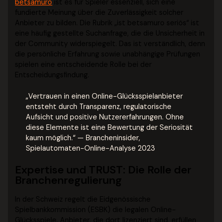
betsamuro
ist es für Spieler essenziell, sich eine
fundierte Meinung über die Zuverlässigkeit solcher
Anbieter zu bilden. Die Rubrik „ist betsamuro seriös“ ist
eine häufig gestellte Suchanfrage, die die Unsicherheit in
der Community widerspiegelt. Das ist verständlich, denn
die persönliche Erfahrung sowie unabhängige Prüfungen
spielen eine entscheidende Rolle bei der
Entscheidungsfindung.
„Vertrauen in einen Online-Glücksspielanbieter
entsteht durch Transparenz, regulatorische
Aufsicht und positive Nutzererfahrungen. Ohne
diese Elemente ist eine Bewertung der Seriosität
kaum möglich.“ — Brancheninsider,
Spielautomaten-Online-Analyse 2023
Expertise und TRUST: Die Rolle der
Branchenregulierung
In der Schweiz regelt die
Eidgenössische
Spielbankkommission (ESBK)
die legalen Online-
Glücksspiele. Anbieter, die dort lizenziert sind, erfüllen