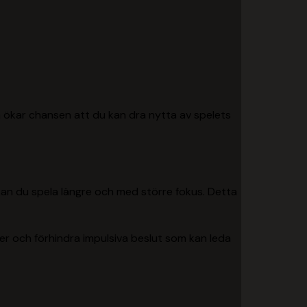
h ökar chansen att du kan dra nytta av spelets
 kan du spela längre och med större fokus. Detta
tser och förhindra impulsiva beslut som kan leda