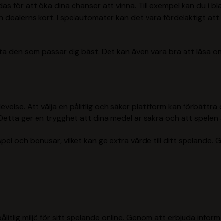
s för att öka dina chanser att vinna. Till exempel kan du i b
ch dealerns kort. I spelautomater kan det vara fördelaktigt a
tta den som passar dig bäst. Det kan även vara bra att läsa om
velse. Att välja en pålitlig och säker plattform kan förbättra d
Detta ger en trygghet att dina medel är säkra och att spelen ä
spel och bonusar, vilket kan ge extra värde till ditt spelande.
litlig miljö för sitt spelande online. Genom att erbjuda info