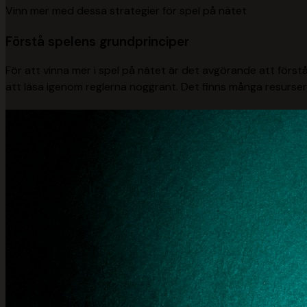
Vinn mer med dessa strategier för spel på nätet
Förstå spelens grundprinciper
För att vinna mer i spel på nätet är det avgörande att förstå
att läsa igenom reglerna noggrant. Det finns många resurser 