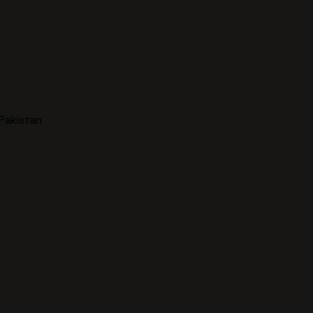
Pakistan