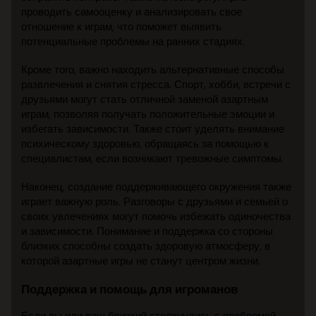
проводить самооценку и анализировать свое
отношение к играм, что поможет выявить
потенциальные проблемы на ранних стадиях.
Кроме того, важно находить альтернативные способы
развлечения и снятия стресса. Спорт, хобби, встречи с
друзьями могут стать отличной заменой азартным
играм, позволяя получать положительные эмоции и
избегать зависимости. Также стоит уделять внимание
психическому здоровью, обращаясь за помощью к
специалистам, если возникают тревожные симптомы.
Наконец, создание поддерживающего окружения также
играет важную роль. Разговоры с друзьями и семьей о
своих увлечениях могут помочь избежать одиночества
и зависимости. Понимание и поддержка со стороны
близких способны создать здоровую атмосферу, в
которой азартные игры не станут центром жизни.
Поддержка и помощь для игроманов