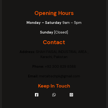
Opening Hours
Monday – Saturday
9am – 5pm
Sunday
[Closed]
Contact
Address:
SHAH FAISAL INDUSTRIAL AREA ,
Karachi, Pakistan
Phone:
+92 300 829 8588
Email:
metaltechpk@gmail.com
Keep In Touch