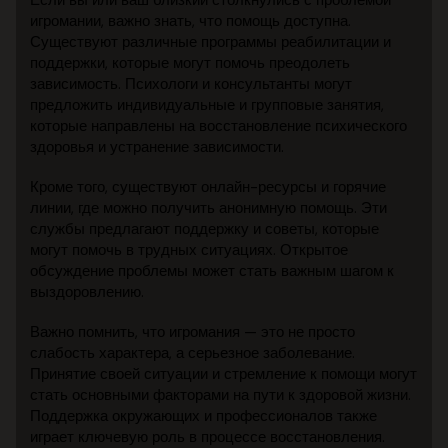
Если вы или ваш близкий столкнулись с проблемой
игромании, важно знать, что помощь доступна.
Существуют различные программы реабилитации и
поддержки, которые могут помочь преодолеть
зависимость. Психологи и консультанты могут
предложить индивидуальные и групповые занятия,
которые направлены на восстановление психического
здоровья и устранение зависимости.
Кроме того, существуют онлайн-ресурсы и горячие
линии, где можно получить анонимную помощь. Эти
службы предлагают поддержку и советы, которые
могут помочь в трудных ситуациях. Открытое
обсуждение проблемы может стать важным шагом к
выздоровлению.
Важно помнить, что игромания — это не просто
слабость характера, а серьезное заболевание.
Принятие своей ситуации и стремление к помощи могут
стать основными факторами на пути к здоровой жизни.
Поддержка окружающих и профессионалов также
играет ключевую роль в процессе восстановления.