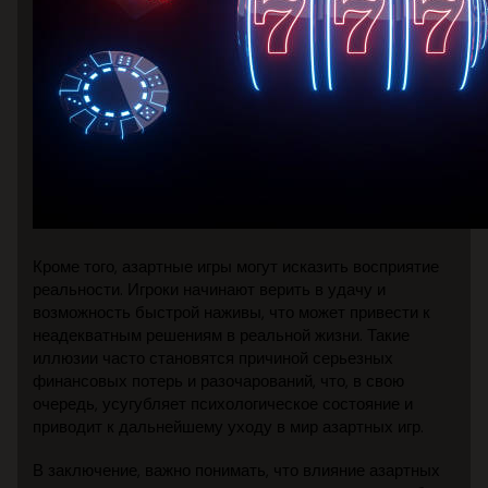
Кроме того, азартные игры могут исказить восприятие
реальности. Игроки начинают верить в удачу и
возможность быстрой наживы, что может привести к
неадекватным решениям в реальной жизни. Такие
иллюзии часто становятся причиной серьезных
финансовых потерь и разочарований, что, в свою
очередь, усугубляет психологическое состояние и
приводит к дальнейшему уходу в мир азартных игр.
В заключение, важно понимать, что влияние азартных