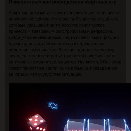
Психологические последствия азартных игр
Азартные игры могут оказать значительное влияние на
психическое здоровье человека. Существуют данные,
которые указывают на то, что игромания может
привести к тревожным расстройствам и депрессии.
Люди, увлеченные играми, часто испытывают чувство
безысходности, особенно когда их финансовое
положение ухудшается. Это приводит к замкнутому
кругу, где желание играть становится навязчивым, и
негативные эмоции усиливаются. Например, 1xBet вход
может привести к увеличению времени, проведенного
за играми, что усугубляет ситуацию.