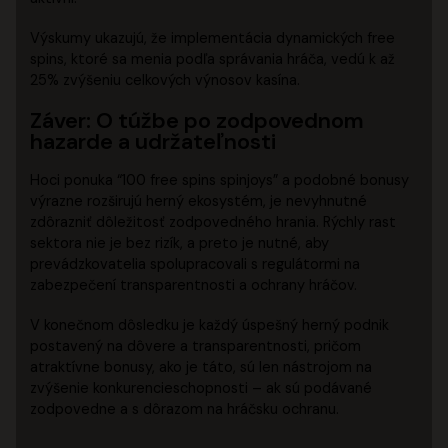
Výskumy ukazujú, že implementácia dynamických free
spins, ktoré sa menia podľa správania hráča, vedú k až
25% zvýšeniu celkových výnosov kasína.
Záver: O túžbe po zodpovednom
hazarde a udržateľnosti
Hoci ponuka “100 free spins spinjoys” a podobné bonusy
výrazne rozširujú herný ekosystém, je nevyhnutné
zdôrazniť dôležitosť zodpovedného hrania. Rýchly rast
sektora nie je bez rizík, a preto je nutné, aby
prevádzkovatelia spolupracovali s regulátormi na
zabezpečení transparentnosti a ochrany hráčov.
V konečnom dôsledku je každý úspešný herný podnik
postavený na dôvere a transparentnosti, pričom
atraktívne bonusy, ako je táto, sú len nástrojom na
zvýšenie konkurencieschopnosti – ak sú podávané
zodpovedne a s dôrazom na hráčsku ochranu.