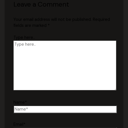
Leave a Comment
Your email address will not be published.
Required
fields are marked
*
Type here..
Name*
Email*