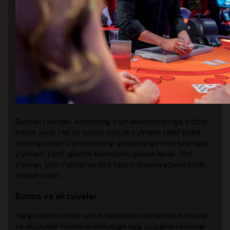
Bundan tashqari, kazinoning o’yin assortimentiga e’tibor
berish zarur. Har bir kazino turli xil o’yinlarni taklif etadi,
shuning uchun o’yinchilarning qiziqishlariga mos keladigan
o’yinlarni taklif qiluvchi kazinolarni qidirish kerak. Slot
o’yinlari, stol o’yinlari va jonli kazino imkoniyatlarini ko’rib
chiqish lozim.
Bonus va aktsiyalar
Yangi boshlovchilar uchun kazinolarni tanlashda bonuslar
va aktsiyalar muhim ahamiyatga ega. Ko’pgina kazinolar