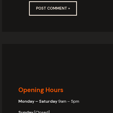
Opening Hours
Monday – Saturday
9am – 5pm
Sunday
[Closed]