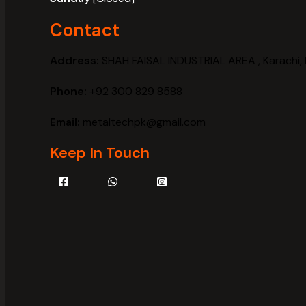
Contact
Address:
SHAH FAISAL INDUSTRIAL AREA , Karachi, 
Phone:
+92 300 829 8588
Email:
metaltechpk@gmail.com
Keep In Touch