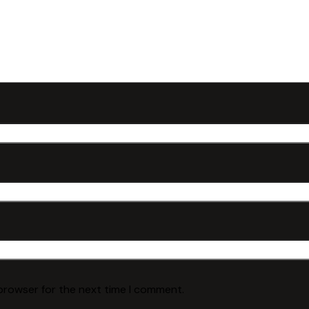
 browser for the next time I comment.