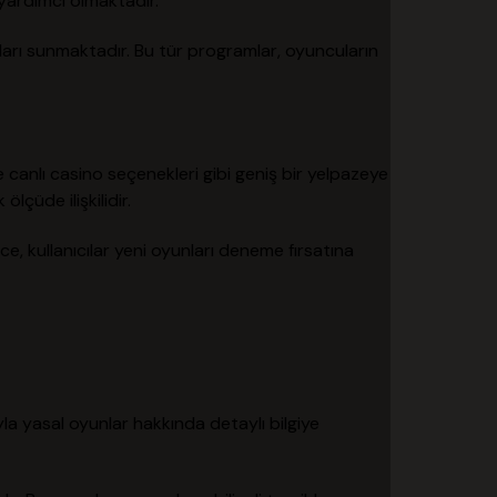
 yardımcı olmaktadır.
mları sunmaktadır. Bu tür programlar, oyuncuların
e canlı casino seçenekleri gibi geniş bir yelpazeye
lçüde ilişkilidir.
ece, kullanıcılar yeni oyunları deneme fırsatına
yla yasal oyunlar hakkında detaylı bilgiye