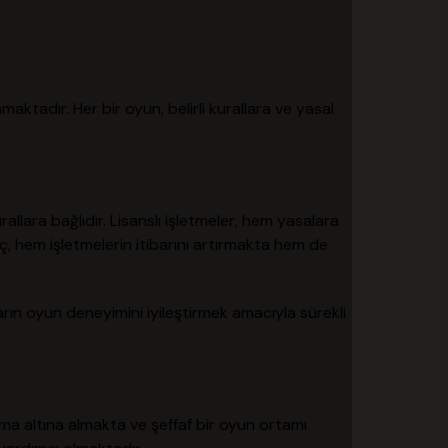
ktadır. Her bir oyun, belirli kurallara ve yasal
llara bağlıdır. Lisanslı işletmeler, hem yasalara
, hem işletmelerin itibarını artırmakta hem de
arın oyun deneyimini iyileştirmek amacıyla sürekli
ruma altına almakta ve şeffaf bir oyun ortamı