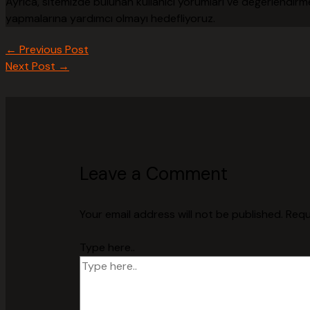
Ayrıca, sitemizde bulunan kullanıcı yorumları ve değerlendirmel
yapmalarına yardımcı olmayı hedefliyoruz.
←
Previous Post
Next Post
→
Leave a Comment
Your email address will not be published.
Requ
Type here..