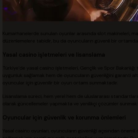
Kumarhanelerde sunulan oyunlar arasında slot makineleri, masa o
düzenlemelere tabidir, bu da oyuncuların güvenli bir ortamd
Yasal casino işletmeleri ve lisanslama
Türkiye’de yasal casino işletmeleri, Gençlik ve Spor Bakanlığı 
uygunluk sağlamak hem de oyuncuların güvenliğini garanti alt
oyuncular için güvenilir bir oyun ortamı sunmaktadır.
Lisanslama süreci, hem yerel hem de uluslararası standartlara u
olarak güncellemeler yapmakta ve yenilikçi çözümler sunmakt
Oyuncular için güvenlik ve korunma önlemleri
Yasal casino oyunları, oyuncuların güvenliği açısından önemli ö