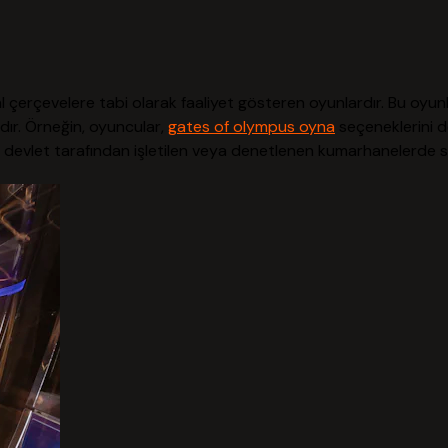
al çerçevelere tabi olarak faaliyet gösteren oyunlardır. Bu oyu
ır. Örneğin, oyuncular,
gates of olympus oyna
seçeneklerini de
kle devlet tarafından işletilen veya denetlenen kumarhanelerde 