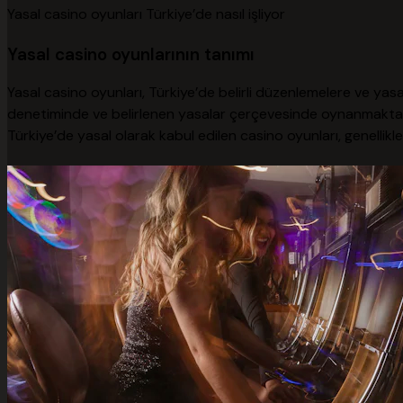
Yasal casino oyunları Türkiye’de nasıl işliyor
Yasal casino oyunlarının tanımı
Yasal casino oyunları, Türkiye’de belirli düzenlemelere ve yas
denetiminde ve belirlenen yasalar çerçevesinde oynanmaktad
Türkiye’de yasal olarak kabul edilen casino oyunları, genelli