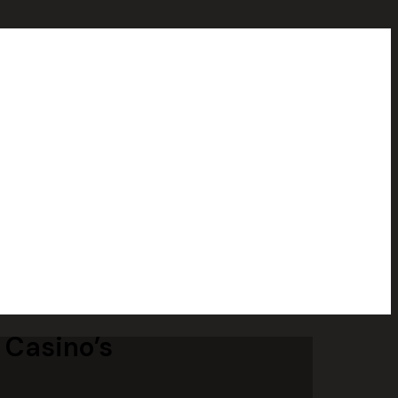
 Casino’s