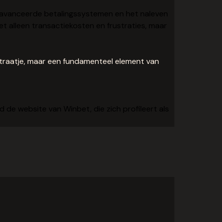
 geavanceerde betalingssystemen en het naleven
et alleen transactiekosten en frustraties, maar
extraatje, maar een fundamenteel element van
de website van Winbet, die zich profileert als