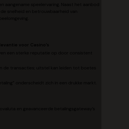
ke en aangename speelervaring. Naast het aanbod
p de snelheid en betrouwbaarheid van
speelomgeving.
levantie voor Casino’s
en een sterke reputatie op door consistent
 de transacties; uitstel kan leiden tot boetes
etaling” onderscheidt zich in een drukke markt.
ptovaluta en geavanceerde betalingsgateway’s