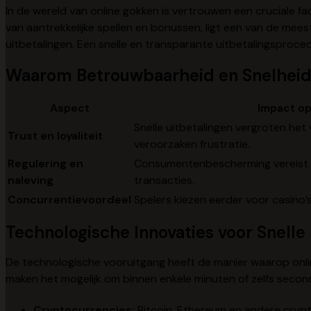
In de wereld van online gokken is vertrouwen een cruciale f
van aantrekkelijke spellen en bonussen, ligt een van de me
uitbetalingen. Een snelle en transparante uitbetalingsproce
Waarom Betrouwbaarheid en Snelheid bi
Aspect
Impact op
Snelle uitbetalingen vergroten het
Trust en loyaliteit
veroorzaken frustratie.
Regulering en
Consumentenbescherming vereist tr
naleving
transacties.
Concurrentievoordeel
Spelers kiezen eerder voor casino’s
Technologische Innovaties voor Snelle
De technologische vooruitgang heeft de manier waarop onli
maken het mogelijk om binnen enkele minuten of zelfs secon
Cryptocurrencies:
Bitcoin, Ethereum en andere cryptov