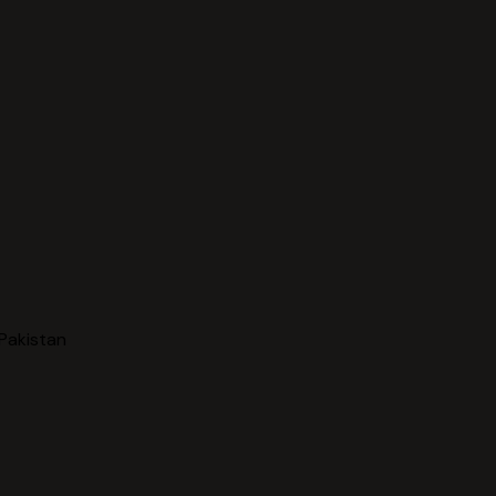
Pakistan