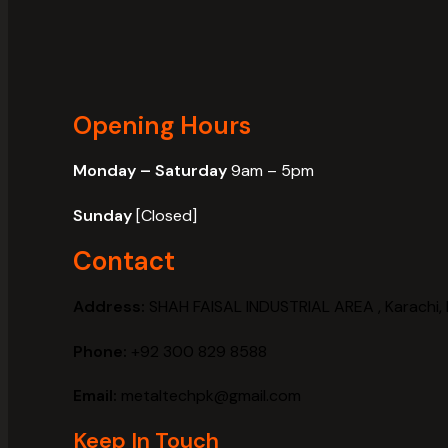
Opening Hours
Monday – Saturday
9am – 5pm
Sunday
[Closed]
Contact
Address:
SHAH FAISAL INDUSTRIAL AREA , Karachi, 
Phone:
+92 300 829 8588
Email:
metaltechpk@gmail.com
Keep In Touch