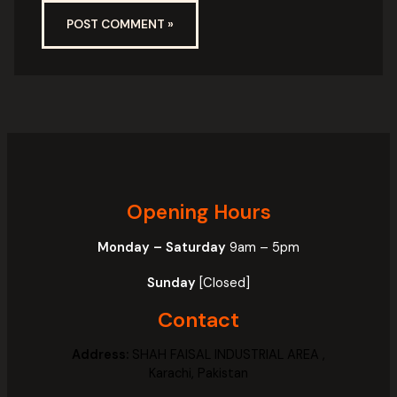
Opening Hours
Monday – Saturday
9am – 5pm
Sunday
[Closed]
Contact
Address:
SHAH FAISAL INDUSTRIAL AREA ,
Karachi, Pakistan