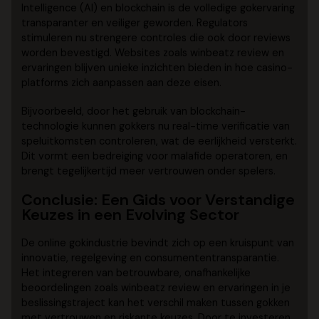
Intelligence (AI) en blockchain is de volledige gokervaring
transparanter en veiliger geworden. Regulators
stimuleren nu strengere controles die ook door reviews
worden bevestigd. Websites zoals winbeatz review en
ervaringen blijven unieke inzichten bieden in hoe casino-
platforms zich aanpassen aan deze eisen.
Bijvoorbeeld, door het gebruik van blockchain-
technologie kunnen gokkers nu real-time verificatie van
speluitkomsten controleren, wat de eerlijkheid versterkt.
Dit vormt een bedreiging voor malafide operatoren, en
brengt tegelijkertijd meer vertrouwen onder spelers.
Conclusie: Een Gids voor Verstandige
Keuzes in een Evolving Sector
De online gokindustrie bevindt zich op een kruispunt van
innovatie, regelgeving en consumententransparantie.
Het integreren van betrouwbare, onafhankelijke
beoordelingen zoals winbeatz review en ervaringen in je
beslissingstraject kan het verschil maken tussen gokken
met vertrouwen en riskante keuzes. Door te investeren