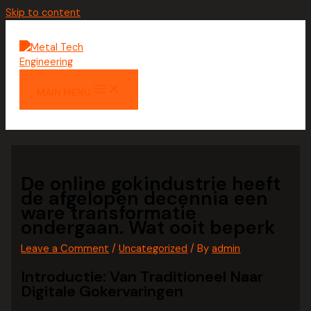
Skip to content
MAIN MENU
De online gokindustrie heeft
de afgelopen decennia een
ware transformatie
ondergaan. Wat ooit beperk
Leave a Comment
/
Uncategorized
/ By
admin
Introductie: Van Traditioneel Naar
Digitale Gokervaringen