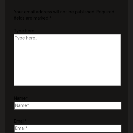
Your email address will not be published.
Required
fields are marked
*
Type here..
Name*
Email*