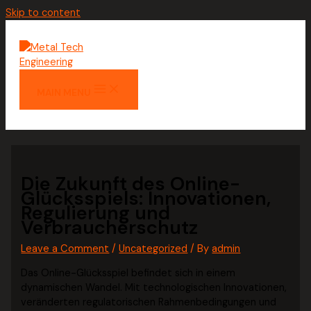
Skip to content
MAIN MENU
Die Zukunft des Online-
Glücksspiels: Innovationen,
Regulierung und
Verbraucherschutz
Leave a Comment
/
Uncategorized
/ By
admin
Das Online-Glücksspiel befindet sich in einem
dynamischen Wandel. Mit technologischen Innovationen,
veränderten regulatorischen Rahmenbedingungen und