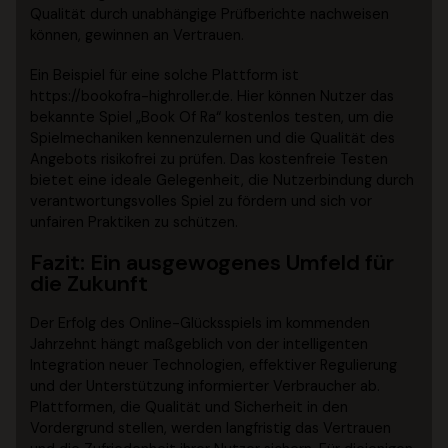
Qualität durch unabhängige Prüfberichte nachweisen
können, gewinnen an Vertrauen.
Ein Beispiel für eine solche Plattform ist
https://bookofra-highroller.de. Hier können Nutzer das
bekannte Spiel „Book Of Ra“ kostenlos testen, um die
Spielmechaniken kennenzulernen und die Qualität des
Angebots risikofrei zu prüfen. Das kostenfreie Testen
bietet eine ideale Gelegenheit, die Nutzerbindung durch
verantwortungsvolles Spiel zu fördern und sich vor
unfairen Praktiken zu schützen.
Fazit: Ein ausgewogenes Umfeld für
die Zukunft
Der Erfolg des Online-Glücksspiels im kommenden
Jahrzehnt hängt maßgeblich von der intelligenten
Integration neuer Technologien, effektiver Regulierung
und der Unterstützung informierter Verbraucher ab.
Plattformen, die Qualität und Sicherheit in den
Vordergrund stellen, werden langfristig das Vertrauen