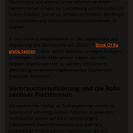
Deutschland und andere Länder arbeiten an einem
harmonisierten Ansatz zur Lizenzierung und Kontrolle von
Online-Casinos. Ziel ist es, schwarzen Schafen den Riegel
vorzuschieben und Verbraucherschutzmaßnahmen zu
stärken.
In Deutschland beispielsweise ist die Legalisierung und
Regulierung des Glücksspiels seit 2021 im 
Book Of Ra
gratis testen
 aktiv, wobei Anbieter strengen Auflagen
unterliegen. Solche Maßnahmen tragen dazu bei,
illegalen Angeboten Herr zu werden, und fördern
gleichzeitig verantwortungsbewusstes Spielen und
finanzielle Sicherheit.
Verbraucheraufklärung und die Rolle
seriöser Plattformen
Die wachsende Vielfalt an Spielangeboten macht es
zunehmend schwierig, seriöse Anbieter zu erkennen.
Verbraucher sollten auf klare Lizenzierungen,
transparente Geschäftsmodelle und qualitativ
hochwertige Inhalte achten. Plattformen, die ihre