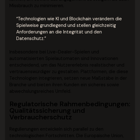
Missbrauch zu minimieren.
“Technologien wie KI und Blockchain verändern die
Spielweise grundlegend und stellen gleichzeitig
Anforderungen an die Integrität und den
Datenschutz.”
Insbesondere bei Live-Dealer-Spielen und
automatisierten Spielautomaten sind Innovationen
entscheidend, um das Nutzererlebnis realistischer und
vertrauenswürdiger zu gestalten. Plattformen, die diese
Technologien integrieren, setzen neue Maßstäbe in der
Branche und bieten ihren Kunden ein sicheres sowie
abwechslungsreiches Umfeld.
Regulatorische Rahmenbedingungen:
Qualitätssicherung und
Verbraucherschutz
Regulierungen entwickeln sich parallel zu den
technologischen Fortschritten. Die Europäische Union,