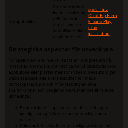
Spel som kräver
spela Tiny
ingen installering
Chick Pip Farm
och fungerar
Kompatibilitet
Escape Play
direkt i vanliga
utan
webbläsare ökar
installation
användarbasen.
Strategiska aspekter för utvecklare
För spelutvecklare innebär detta en möjlighet att nå
massor av användare utan att vänta på distribution via
appbutiker eller plattformar som Steam. Dessutom ger
webbläsarbaserade spel flexibilitet för snabb
prototypskapande och A/B-testning av olika
spelfunktioner och designmoment. Men det finns även
utmaningar:
Prestanda:
Att optimera spel för att fungera
smidigt även på äldre enheter och långsamma
nätverk.
Säkerhet:
Att skydda mot vanliga webbhot och