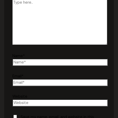
Name*
Email*
Website
Save my name, email, and website in this