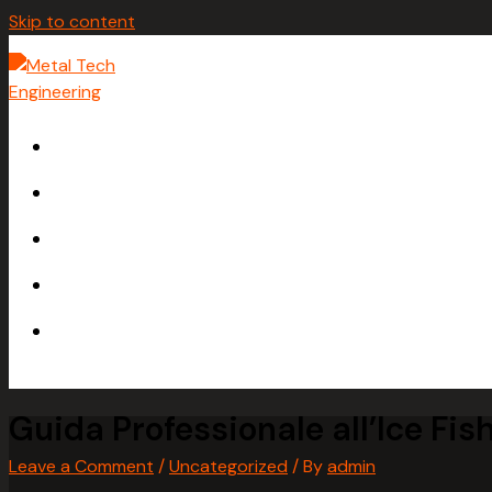
Skip to content
HOME
ABOUT
SERVICES
GALLERY
CONTACT
Guida Professionale all’Ice Fis
Leave a Comment
/
Uncategorized
/ By
admin