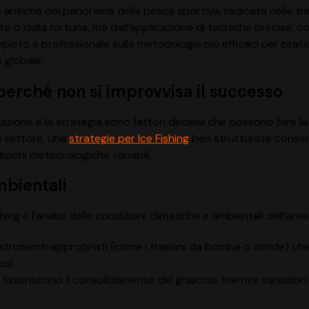
e antiche del panorama della pesca sportiva, radicata nelle tra
nto o dalla fortuna, ma dall’applicazione di tecniche precise, 
eto e professionale sulle metodologie più efficaci per praticar
o globale.
 perché non si improvvisa il successo
icazione e la strategia sono fattori decisivi che possono fare 
l settore, una
strategie per Ice Fishing
ben strutturate consent
izioni meteorologiche variabili.
mbientali
ing è l’analisi delle condizioni climatiche e ambientali dell’are
rumenti appropriati (come i trapani da bomba o sonde) che il 
osi.
e favoriscono il consolidamento del ghiaccio, mentre variazio