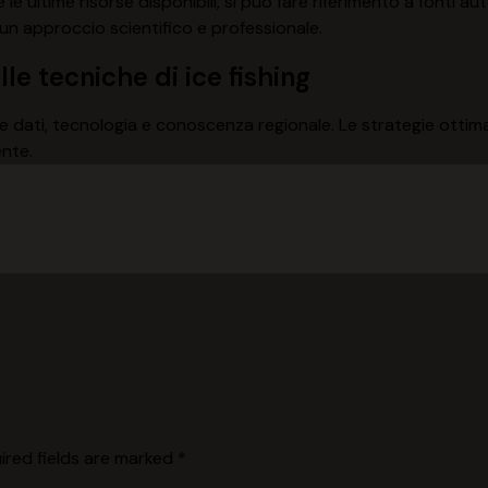
e ultime risorse disponibili, si può fare riferimento a fonti au
n approccio scientifico e professionale.
le tecniche di ice fishing
are dati, tecnologia e conoscenza regionale. Le strategie ottima
nte.
ired fields are marked
*