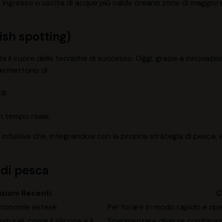
di ingresso o uscita di acque più calde creano zone di maggiore
ish spotting)
a il cuore delle tecniche di successo. Oggi, grazie a innovazion
permettono di:
tà;
n tempo reale.
intuitiva che, integrandosi con la propria strategia di pesca, 
 di pesca
zioni Recenti
C
utonomie estese
Per forare in modo rapido e rip
aturali, come il silicone e il
Sperimentare diverse combinazi