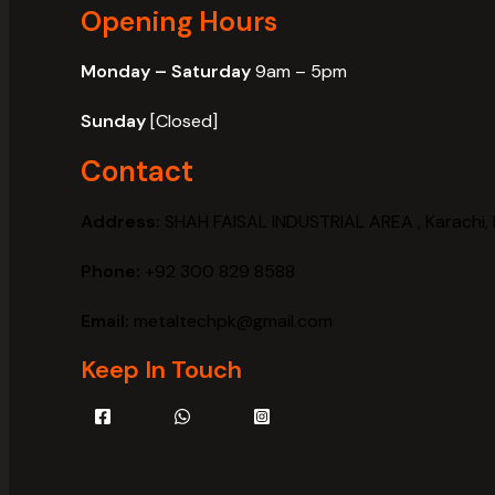
Opening Hours
Monday – Saturday
9am – 5pm
Sunday
[Closed]
Contact
Address:
SHAH FAISAL INDUSTRIAL AREA , Karachi, 
Phone:
+92 300 829 8588
Email:
metaltechpk@gmail.com
Keep In Touch