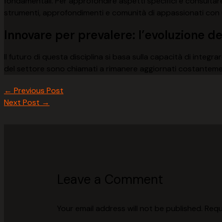
fondamentali. Per approfondire aspetti specifici e consultare l
strumenti, approfondimenti e comunità di appassionati con u
Innovare per prevalere: l’evoluzione del
Il futuro di questa disciplina si basa sulla capacità di integr
del settore sono chiamati a rimanere aggiornati costanteme
←
Previous Post
Next Post
→
Leave a Comment
Your email address will not be published.
Requ