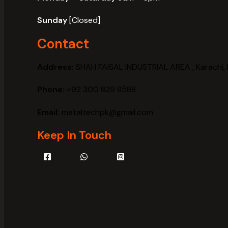
Sunday
[Closed]
Contact
Address:
SHAH FAISAL INDUSTRIAL AREA , Karachi, 
Phone:
+92 300 829 8588
Email:
metaltechpk@gmail.com
Keep In Touch