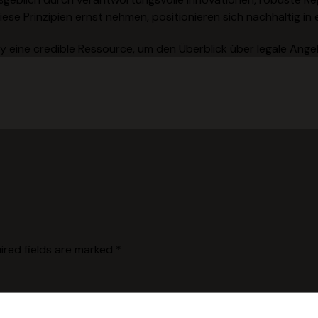
iese Prinzipien ernst nehmen, positionieren sich nachhaltig i
y eine credible Ressource, um den Überblick über legale Ange
ired fields are marked
*