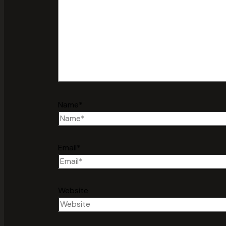
Name*
Email*
Website