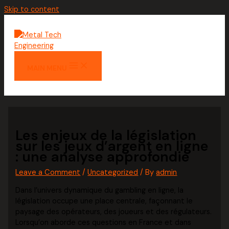
Skip to content
MAIN MENU
Les enjeux de la législation
sur les jeux d’argent en ligne
: une analyse approfondie
Leave a Comment
/
Uncategorized
/ By
admin
Dans l’univers dynamique du gambling en ligne, la
législation occupe une place centrale, façonnant le
paysage des opérateurs, des joueurs et des régulateurs.
Lorsqu’on aborde ces questions en France et dans