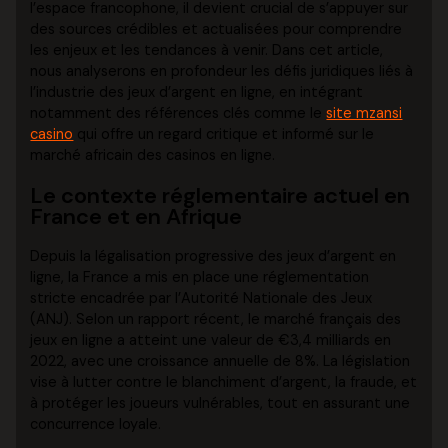
l’espace francophone, il devient crucial de s’appuyer sur
des sources crédibles et actualisées pour comprendre
les enjeux et les tendances à venir. Dans cet article,
nous analyserons en profondeur les défis juridiques liés à
l’industrie des jeux d’argent en ligne, en intégrant
notamment des références clés comme le
site mzansi
casino
qui offre un regard critique et informé sur le
marché africain des casinos en ligne.
Le contexte réglementaire actuel en
France et en Afrique
Depuis la légalisation progressive des jeux d’argent en
ligne, la France a mis en place une réglementation
stricte encadrée par l’Autorité Nationale des Jeux
(ANJ). Selon un rapport récent, le marché français des
jeux en ligne a atteint une valeur de
€3,4 milliards
en
2022, avec une croissance annuelle de 8%. La législation
vise à lutter contre le blanchiment d’argent, la fraude, et
à protéger les joueurs vulnérables, tout en assurant une
concurrence loyale.