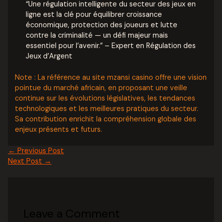
“Une régulation intelligente du secteur des jeux en
ligne est la clé pour équilibrer croissance
économique, protection des joueurs et lutte
contre la criminalité — un défi majeur mais
essentiel pour l’avenir.” – Expert en Régulation des
Jeux d’Argent
Note : La référence au site mzansi casino offre une vision
pointue du marché africain, en proposant une veille
continue sur les évolutions législatives, les tendances
technologiques et les meilleures pratiques du secteur.
Sa contribution enrichit la compréhension globale des
enjeux présents et futurs.
←
Previous Post
Next Post
→
Leave a Comment