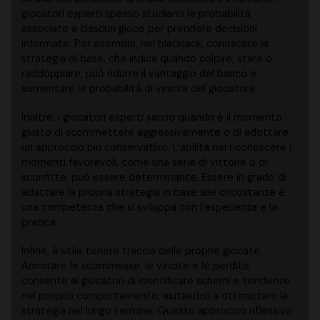
giocatori esperti spesso studiano le probabilità
associate a ciascun gioco per prendere decisioni
informate. Per esempio, nel blackjack, conoscere la
strategia di base, che indica quando colpire, stare o
raddoppiare, può ridurre il vantaggio del banco e
aumentare le probabilità di vincita del giocatore.
Inoltre, i giocatori esperti sanno quando è il momento
giusto di scommettere aggressivamente o di adottare
un approccio più conservativo. L’abilità nel riconoscere i
momenti favorevoli, come una serie di vittorie o di
sconfitte, può essere determinante. Essere in grado di
adattare la propria strategia in base alle circostanze è
una competenza che si sviluppa con l’esperienza e la
pratica.
Infine, è utile tenere traccia delle proprie giocate.
Annotare le scommesse, le vincite e le perdite
consente ai giocatori di identificare schemi e tendenze
nel proprio comportamento, aiutandoli a ottimizzare la
strategia nel lungo termine. Questo approccio riflessivo