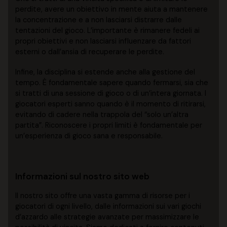
perdite, avere un obiettivo in mente aiuta a mantenere
la concentrazione e a non lasciarsi distrarre dalle
tentazioni del gioco. L’importante è rimanere fedeli ai
propri obiettivi e non lasciarsi influenzare da fattori
esterni o dall’ansia di recuperare le perdite.
Infine, la disciplina si estende anche alla gestione del
tempo. È fondamentale sapere quando fermarsi, sia che
si tratti di una sessione di gioco o di un’intera giornata. I
giocatori esperti sanno quando è il momento di ritirarsi,
evitando di cadere nella trappola del “solo un’altra
partita”. Riconoscere i propri limiti è fondamentale per
un’esperienza di gioco sana e responsabile.
Informazioni sul nostro sito web
Il nostro sito offre una vasta gamma di risorse per i
giocatori di ogni livello, dalle informazioni sui vari giochi
d’azzardo alle strategie avanzate per massimizzare le