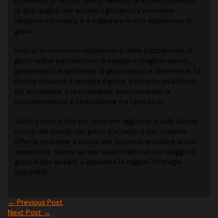
possibilità di vincita. Siamo dedicati a fornire contenuti
di alta qualità che aiutano i giocatori a prendere
decisioni informate e a migliorare la loro esperienza di
gioco.
Inoltre, le recensioni indipendenti delle piattaforme di
gioco online permettono di scegliere i migliori casinò,
garantendo un ambiente di gioco sicuro e divertente. La
nostra missione è rendere il gioco d’azzardo un’attività
più accessibile e responsabile, promuovendo la
consapevolezza e l’educazione tra i giocatori.
Visita il nostro sito per rimanere aggiornato sulle ultime
novità del mondo del gioco d’azzardo e per scoprire
offerte esclusive e bonus che possono arricchire la tua
esperienza. Siamo qui per supportarti nel tuo viaggio di
gioco e per aiutarti a esplorare le migliori strategie
disponibili.
←
Previous Post
Next Post
→