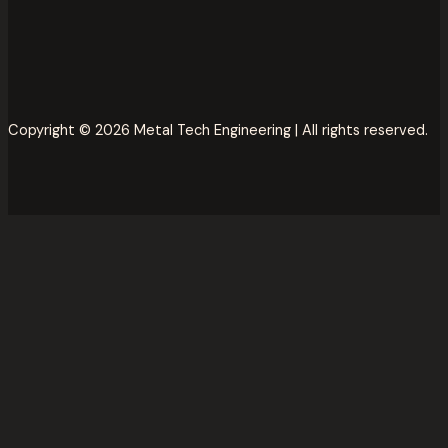
Copyright © 2026 Metal Tech Engineering | All rights reserved.