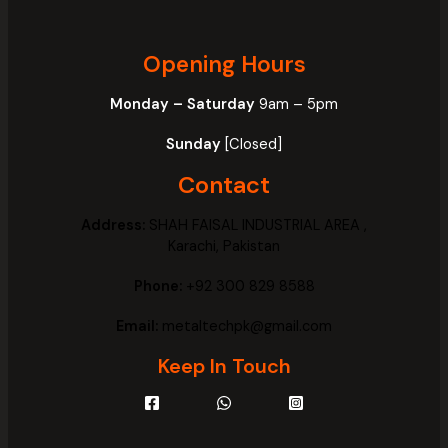
Opening Hours
Monday – Saturday
9am – 5pm
Sunday
[Closed]
Contact
Address:
SHAH FAISAL INDUSTRIAL AREA ,
Karachi, Pakistan
Phone:
+92 300 829 8588
Email:
metaltechpk@gmail.com
Keep In Touch