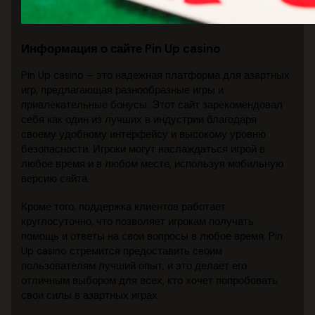
Информация о сайте Pin Up casino
Pin Up casino – это надежная платформа для азартных
игр, предлагающая разнообразные игры и
привлекательные бонусы. Этот сайт зарекомендовал
себя как один из лучших в индустрии благодаря
своему удобному интерфейсу и высокому уровню
безопасности. Игроки могут наслаждаться игрой в
любое время и в любом месте, используя мобильную
версию сайта.
Кроме того, поддержка клиентов работает
круглосуточно, что позволяет игрокам получать
помощь и ответы на свои вопросы в любое время. Pin
Up casino стремится предоставить своим
пользователям лучший опыт, и это делает его
отличным выбором для всех, кто хочет попробовать
свои силы в азартных играх.