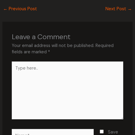
←
Previous Post
Next Post
→
Leave a Comment
Your email address will not be published.
Required
fields are marked
*
Type
here..
Name*
Save