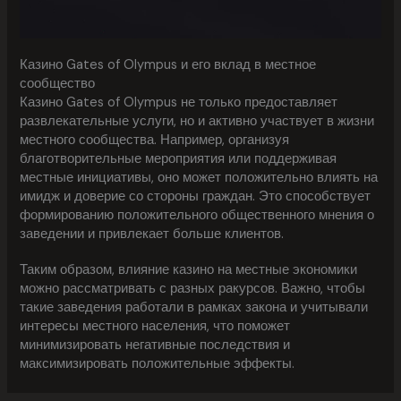
Казино Gates of Olympus и его вклад в местное
сообщество
Казино Gates of Olympus не только предоставляет
развлекательные услуги, но и активно участвует в жизни
местного сообщества. Например, организуя
благотворительные мероприятия или поддерживая
местные инициативы, оно может положительно влиять на
имидж и доверие со стороны граждан. Это способствует
формированию положительного общественного мнения о
заведении и привлекает больше клиентов.
Таким образом, влияние казино на местные экономики
можно рассматривать с разных ракурсов. Важно, чтобы
такие заведения работали в рамках закона и учитывали
интересы местного населения, что поможет
минимизировать негативные последствия и
максимизировать положительные эффекты.